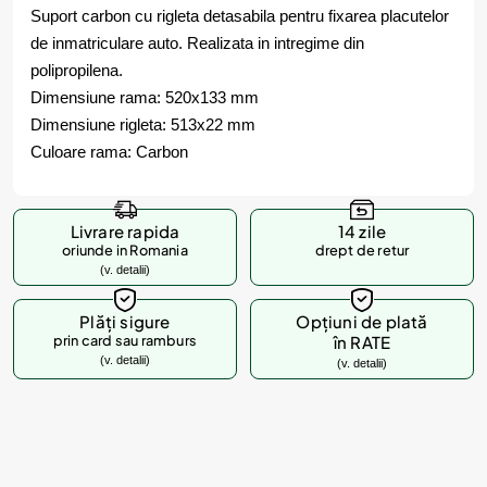
Suport carbon cu rigleta detasabila pentru fixarea placutelor
de inmatriculare auto. Realizata in intregime din
polipropilena.
Dimensiune rama: 520x133 mm
Dimensiune rigleta: 513x22 mm
Culoare rama: Carbon
Livrare rapida
14 zile
oriunde in Romania
drept de retur
(v. detalii)
Plăți sigure
Opțiuni de plată
prin card sau ramburs
în RATE
(v. detalii)
(v. detalii)