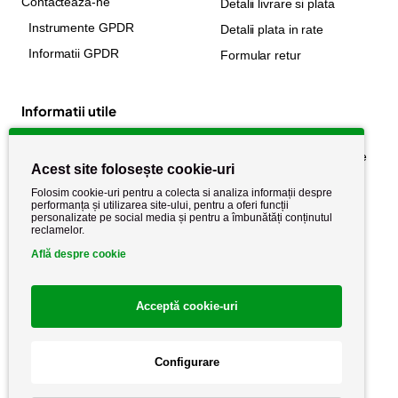
Contacteaza-ne
Detalii livrare si plata
Instrumente GPDR
Detalii plata in rate
Informatii GPDR
Formular retur
Informatii utile
Despre noi
Politica de confidențialitate
Acest site folosește cookie-uri
Stiri si noutati
Politica de retur
Folosim cookie-uri pentru a colecta si analiza informații despre
Politica de cookie
performanța și utilizarea site-ului, pentru a oferi funcții
Termeni si conditii
personalizate pe social media și pentru a îmbunătăți conținutul
reclamelor.
Află despre cookie
Acceptă cookie-uri
Configurare
Copyright AutoCareStore.ro © 2026 Toate drepturile rezervate.