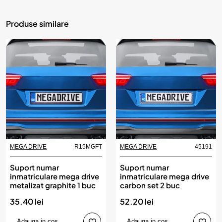
Produse similare
MEGA DRIVE
R15MGFT
MEGA DRIVE
45191
Suport numar
Suport numar
inmatriculare mega drive
inmatriculare mega drive
metalizat graphite 1 buc
carbon set 2 buc
35.40 lei
52.20 lei
Adauga in cos
Adauga in cos