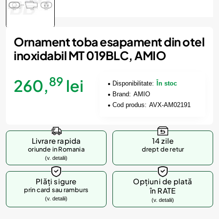
Ornament toba esapament din otel
inoxidabil MT 019BLC, AMIO
89
260,
lei
Disponibilitate:
În stoc
Brand:
AMIO
Cod produs:
AVX-AM02191
Livrare rapida
14 zile
oriunde in Romania
drept de retur
(v. detalii)
Plăți sigure
Opțiuni de plată
prin card sau ramburs
în RATE
(v. detalii)
(v. detalii)