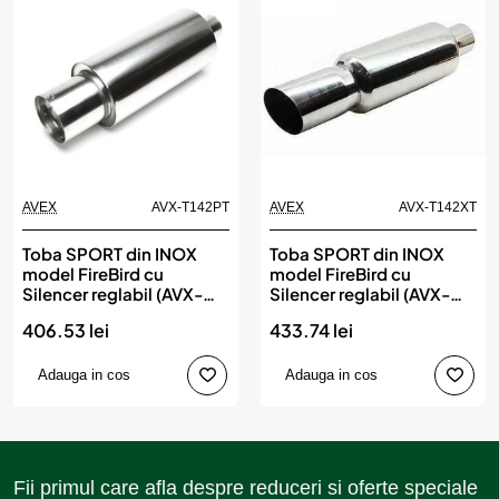
AVEX
AVX-T142PT
AVEX
AVX-T142XT
Toba SPORT din INOX
Toba SPORT din INOX
model FireBird cu
model FireBird cu
Silencer reglabil (AVX-
Silencer reglabil (AVX-
T142PT)
T142XT)
406.53 lei
433.74 lei
Adauga in cos
Adauga in cos
Fii primul care afla despre reduceri si oferte speciale