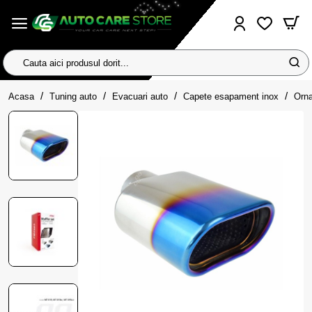
Cauta
aici
home
produsul
Acasa
Tuning auto
Evacuari auto
Capete esapament inox
Orna
dorit...