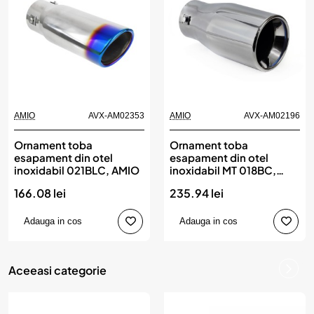
AMIO
AVX-AM02353
AMIO
AVX-AM02196
Ornament toba
Ornament toba
esapament din otel
esapament din otel
inoxidabil 021BLC, AMIO
inoxidabil MT 018BC,
AMIO
166.08 lei
235.94 lei
Adauga in cos
Adauga in cos
Aceeasi categorie