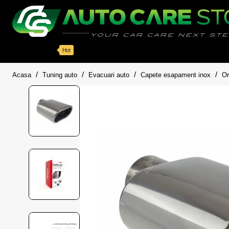
Categorii
Detailing auto
Accesorii
Pache
Hot
home
Acasa
Tuning auto
Evacuari auto
Capete esapament inox
Or