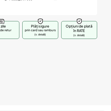
 zile
Plăți sigure
Opțiuni de plată
de retur
prin card sau ramburs
în RATE
(v. detalii)
(v. detalii)