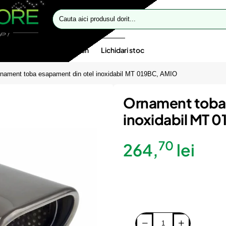
Cauta
aici
produsul
dorit...
te speciale
Oferte flash
Lichidari stoc
nament toba esapament din otel inoxidabil MT 019BC, AMIO
Ornament toba 
inoxidabil MT 
70
264,
lei