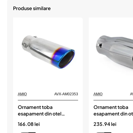
Produse similare
AMIO
AVX-AM02353
AMIO
A
Ornament toba
Ornament toba
esapament din otel
esapament din ot
inoxidabil 021BLC, AMIO
inoxidabil MT 01
166.08 lei
235.94 lei
AMIO