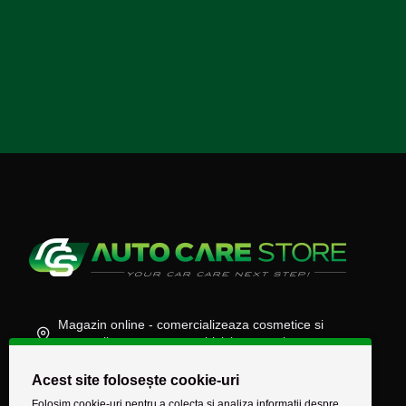
Magazin online - comercializeaza cosmetice si
accesorii auto, moto, atv, biciclete, camioane
(+40) 745 848 890
Acest site folosește cookie-uri
comenzi@autocarestore.ro
Folosim cookie-uri pentru a colecta si analiza informații despre