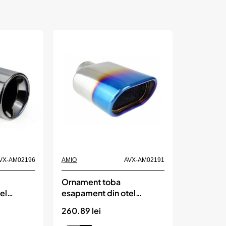
VX-AM02196
AMIO
AVX-AM02191
Ornament toba
el
esapament din otel
8BC,
inoxidabil MT 019BLC,
260.89 lei
AMIO