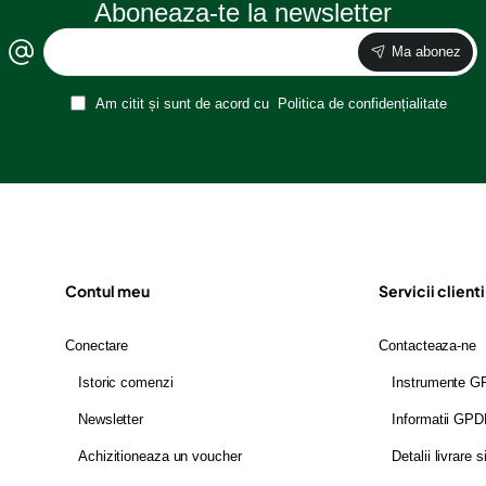
Aboneaza-te la newsletter
Ma abonez
Am citit și sunt de acord cu
Politica de confidențialitate
Contul meu
Servicii clienti
Conectare
Contacteaza-ne
Istoric comenzi
Instrumente 
Newsletter
Informatii GP
Achizitioneaza un voucher
Detalii livrare s