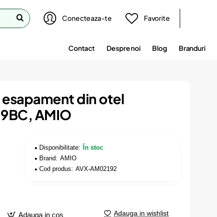
Conecteaza-te
Favorite
Contact
Despre noi
Blog
Branduri
esapament din otel
019BC, AMIO
Disponibilitate:
În stoc
Brand:
AMIO
Cod produs:
AVX-AM02192
Adauga in wishlist
Adauga in cos