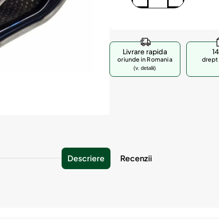
Livrare rapida
14
oriunde in Romania
drept 
(v. detalii)
Descriere
Recenzii