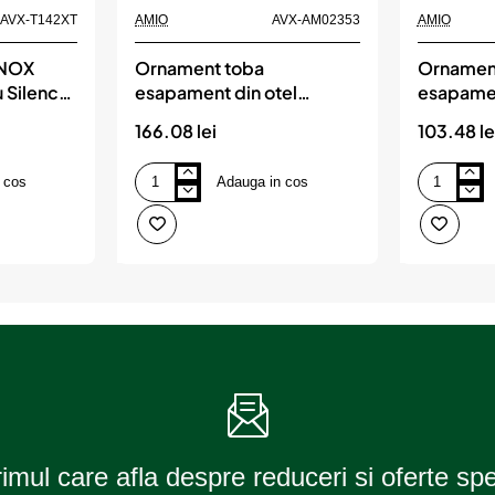
AVX-T142XT
AMIO
AVX-AM02353
AMIO
INOX
Ornament toba
Ornamen
 Silencer
esapament din otel
esapamen
42XT)
inoxidabil 021BLC, AMIO
inoxidab
166.08 lei
103.48 le
 cos
Adauga in cos
Ornament
Ornament
toba
toba
esapament
esapament
din
din
otel
otel
inoxidabil
inoxidabil
021BLC,
MT
AMIO
003,
AMIO
rimul care afla despre reduceri si oferte sp