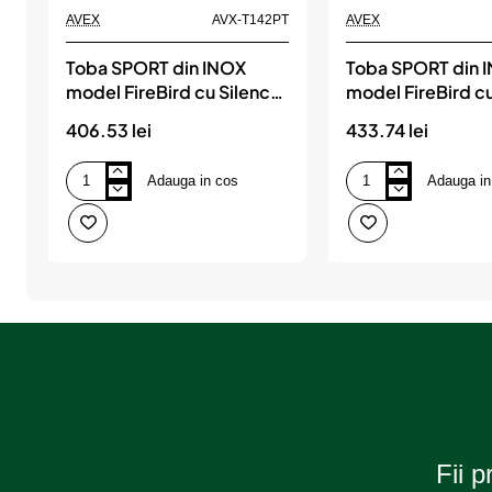
AVEX
AVX-T142PT
AVEX
Toba SPORT din INOX
Toba SPORT din 
model FireBird cu Silencer
model FireBird cu
reglabil (AVX-T142PT)
reglabil (AVX-T1
406.53 lei
433.74 lei
Adauga in cos
Adauga in
Toba
Toba
SPORT
SPORT
din
din
INOX
INOX
model
model
FireBird
FireBird
cu
cu
Silencer
Silencer
reglabil
reglabil
(AVX-
(AVX-
T142PT)
T142XT)
Fii p