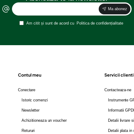
Ma abonez
Am citit și sunt de acord cu
Politica de confidențialitate
Contul meu
Servicii clienti
Conectare
Contacteaza-ne
Istoric comenzi
Instrumente 
Newsletter
Informatii GP
Achizitioneaza un voucher
Detalii livrare s
Retururi
Detalii plata in 