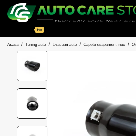
Categorii
Detailing auto
Accesorii
Pache
Hot
home
Acasa
Tuning auto
Evacuari auto
Capete esapament inox
Or