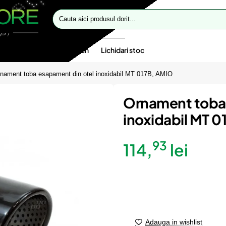
Cauta
aici
produsul
dorit...
te speciale
Oferte flash
Lichidari stoc
nament toba esapament din otel inoxidabil MT 017B, AMIO
Ornament toba 
inoxidabil MT 
93
114,
lei
Adauga in wishlist