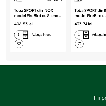
Toba SPORT din INOX
Toba SPORT din 
model FireBird cu Silencer
model FireBird cu
reglabil (AVX-T142PT)
reglabil (AVX-T1
406.53 lei
433.74 lei
Adauga in cos
Adauga in
Toba
Toba
SPORT
SPORT
din
din
INOX
INOX
model
model
FireBird
FireBird
cu
cu
Silencer
Silencer
reglabil
reglabil
(AVX-
(AVX-
T142PT)
T142XT)
Fii p