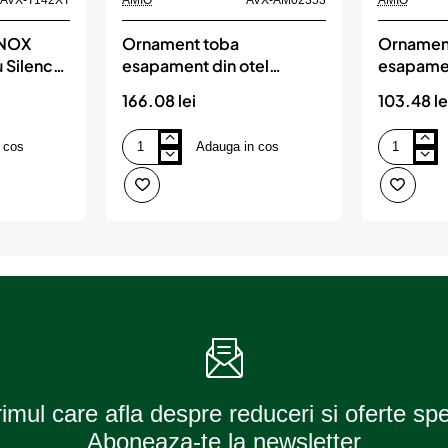
INOX
Ornament toba
Ornamen
 Silencer
esapament din otel
esapamen
42XT)
inoxidabil 021BLC, AMIO
inoxidab
166.08 lei
103.48 le
 cos
Adauga in cos
Ornament
Ornament
toba
toba
esapament
esapament
din
din
otel
otel
inoxidabil
inoxidabil
021BLC,
MT
AMIO
003,
AMIO
rimul care afla despre reduceri si oferte sp
Aboneaza-te la newsletter