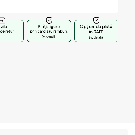
 zile
Plăți sigure
Opțiuni de plată
de retur
prin card sau ramburs
în RATE
(v. detalii)
(v. detalii)