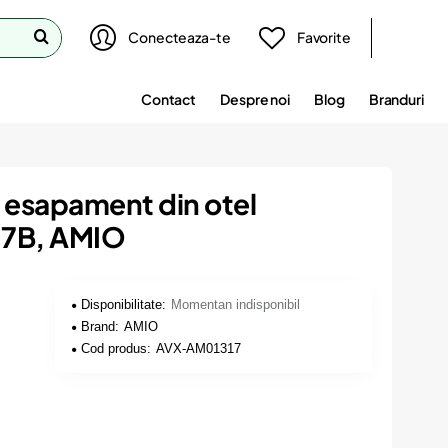
Conecteaza-te
Favorite
Contact
Despre noi
Blog
Branduri
esapament din otel
017B, AMIO
Disponibilitate:
Momentan indisponibil
Brand:
AMIO
Cod produs:
AVX-AM01317