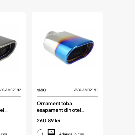
VX-AM02192
AMIO
AVX-AM02191
Ornament toba
el
esapament din otel
9BC,
inoxidabil MT 019BLC,
260.89 lei
AMIO
 cos
Adauga in cos