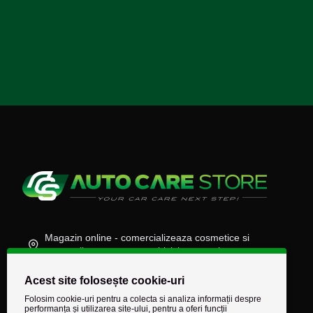
Magazin online - comercializeaza cosmetice si
accesorii auto, moto, atv, biciclete, camioane
(+40) 745 848 890
Acest site folosește cookie-uri
comenzi@autocarestore.ro
Folosim cookie-uri pentru a colecta si analiza informații despre
performanța și utilizarea site-ului, pentru a oferi funcții