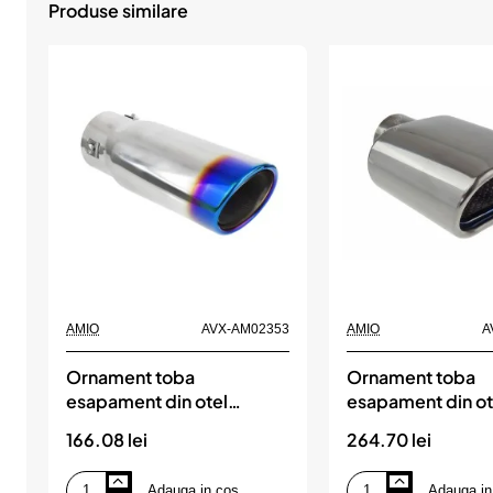
Produse similare
AMIO
AVX-AM02353
AMIO
A
Ornament toba
Ornament toba
esapament din otel
esapament din ot
inoxidabil 021BLC, AMIO
inoxidabil MT 01
166.08 lei
264.70 lei
AMIO
Adauga in cos
Adauga in