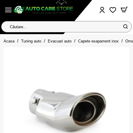
Căutare...
home
Acasa
Tuning auto
Evacuari auto
Capete esapament inox
Orna