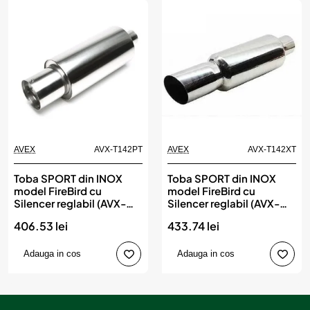
AVEX
AVX-T142PT
AVEX
AVX-T142XT
Toba SPORT din INOX
Toba SPORT din INOX
model FireBird cu
model FireBird cu
Silencer reglabil (AVX-
Silencer reglabil (AVX-
T142PT)
T142XT)
406.53 lei
433.74 lei
Adauga in cos
Adauga in cos