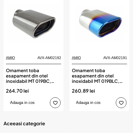
AMIO
AVX-AM02192
AMIO
AVX-AM02191
Ornament toba
Ornament toba
esapament din otel
esapament din otel
inoxidabil MT 019BC,
inoxidabil MT 019BLC,
AMIO
AMIO
264.70 lei
260.89 lei
Adauga in cos
Adauga in cos
Aceeasi categorie