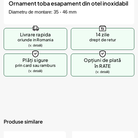
Ornament toba esapament din otel inoxidabil
Diametru de montare: 35 - 46 mm
Livrare rapida
14 zile
oriunde in Romania
drept de retur
(v. detalii)
Plăți sigure
Opțiuni de plată
prin card sau ramburs
în RATE
(v. detalii)
(v. detalii)
Produse similare