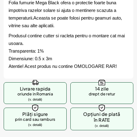
Folia fumurie Mega Black ofera o protectie foarte buna
impotriva razelor solare si ajuta o mentinere scazuta a
temperaturii.Aceasta se poate folosi pentru geamuri auto,
vitrine sau alte aplicatii.
Produsul contine cutter si racleta pentru o montare cat mai
usoara.
Transparenta: 1%
Dimensiune: 0.5 x 3m
Atentie! Acest produs nu contine OMOLOGARE RAR!
Livrare rapida
14 zile
oriunde in Romania
drept de retur
(v. detalii)
Plăți sigure
Opțiuni de plată
prin card sau ramburs
în RATE
(v. detalii)
(v. detalii)