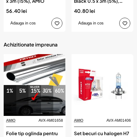
x 3m (15%), AMIO
Black 0.5 x 3m (5%),
AMIO
56.40 lei
40.80 lei
Adauga in cos
Adauga in cos
Achizitionate impreuna
AMIO
AVX-AM01658
AMIO
AVX-AM01406
Folie tip oglinda pentru
Set becuri cu halogen H7