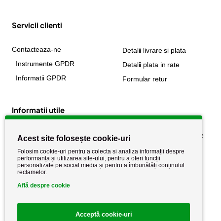
Servicii clienti
Contacteaza-ne
Detalii livrare si plata
Instrumente GPDR
Detalii plata in rate
Informatii GPDR
Formular retur
Informatii utile
Despre noi
Politica de confidențialitate
Acest site folosește cookie-uri
Stiri si noutati
Politica de retur
Folosim cookie-uri pentru a colecta si analiza informații despre
performanța și utilizarea site-ului, pentru a oferi funcții
Politica de cookie
Termeni si conditii
personalizate pe social media și pentru a îmbunătăți conținutul
reclamelor.
Află despre cookie
Acceptă cookie-uri