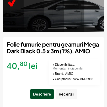
Momentan indisponibil
Folie fumurie pentru geamuri Mega
Dark Black 0.5 x 3m (1%), AMIO
80
40,
lei
Disponibilitate:
Momentan indisponibil
Brand:
AMIO
Cod produs:
AVX-AM02936
Descriere
Recenzii