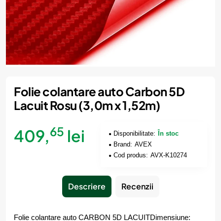
Folie colantare auto Carbon 5D
Lacuit Rosu (3,0m x 1,52m)
65
409,
lei
Disponibilitate:
În stoc
Brand:
AVEX
Cod produs:
AVX-K10274
Descriere
Recenzii
Folie colantare auto CARBON 5D LACUIT
Dimensiune: