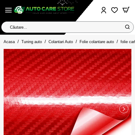
Căutare...
home
Acasa
Tuning auto
Colantari Auto
Folie colantare auto
folie ca