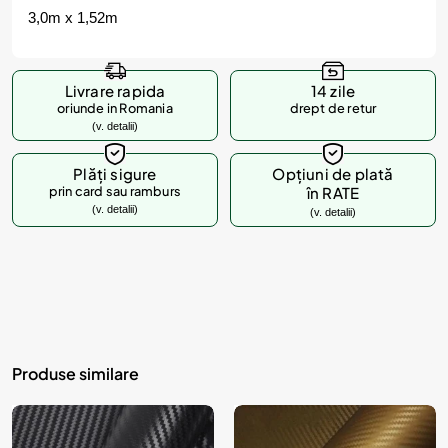
3,0m x 1,52m
Livrare rapida
14 zile
oriunde in Romania
drept de retur
(v. detalii)
Plăți sigure
Opțiuni de plată
prin card sau ramburs
în RATE
(v. detalii)
(v. detalii)
Produse similare