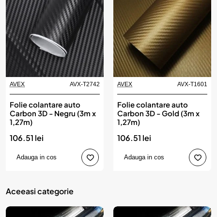
AVEX
AVX-T2742
AVEX
AVX-T1601
Produs de top
Folie colantare auto
Folie colantare auto
Carbon 3D - Negru (3m x
Carbon 3D - Gold (3m x
1,27m)
1,27m)
106.51 lei
106.51 lei
Adauga in cos
Adauga in cos
Aceeasi categorie