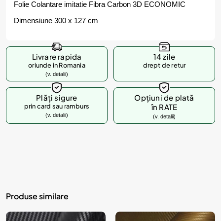
Folie Colantare imitatie Fibra Carbon 3D ECONOMIC
Dimensiune 300 x 127 cm
Livrare rapida
14 zile
oriunde in Romania
drept de retur
(v. detalii)
Plăți sigure
Opțiuni de plată
prin card sau ramburs
în RATE
(v. detalii)
(v. detalii)
Produse similare