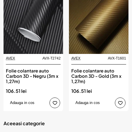
AVEX
AVX-T2742
AVEX
AVX-T1601
Produs de top
Folie colantare auto
Folie colantare auto
Carbon 3D - Negru (3m x
Carbon 3D - Gold (3m x
1,27m)
1,27m)
106.51 lei
106.51 lei
Adauga in cos
Adauga in cos
Aceeasi categorie