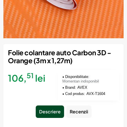
Momentan indisponibil
Folie colantare auto Carbon 3D -
Orange (3m x 1,27m)
51
106,
lei
Disponibilitate:
Momentan indisponibil
Brand:
AVEX
Cod produs:
AVX-T1604
Descriere
Recenzii