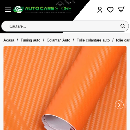
Căutare...
home
Acasa
Tuning auto
Colantari Auto
Folie colantare auto
folie ca