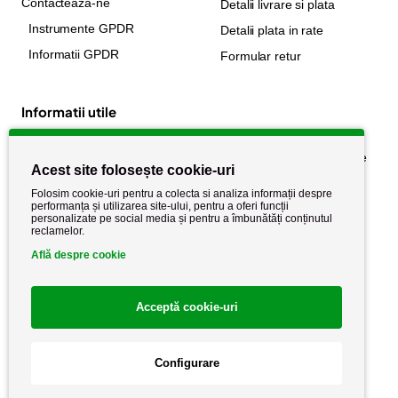
Contacteaza-ne
Detalii livrare si plata
Instrumente GPDR
Detalii plata in rate
Informatii GPDR
Formular retur
Informatii utile
Despre noi
Politica de confidențialitate
Acest site folosește cookie-uri
Stiri si noutati
Politica de retur
Folosim cookie-uri pentru a colecta si analiza informații despre
Politica de cookie
performanța și utilizarea site-ului, pentru a oferi funcții
Termeni si conditii
personalizate pe social media și pentru a îmbunătăți conținutul
reclamelor.
Află despre cookie
Acceptă cookie-uri
Configurare
Copyright AutoCareStore.ro © 2026 Toate drepturile rezervate.