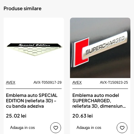
Produse similare
AVEX
AVX-T050917-29
AVEX
AVX-T150923-25
Emblema auto SPECIAL
Emblema auto model
EDITION (reliefata 3D) -
SUPERCHARGED,
cu banda adeziva
reliefata 3D, dimensiune
10 x 1 cm
25.02 lei
20.63 lei
Adauga in cos
Adauga in cos