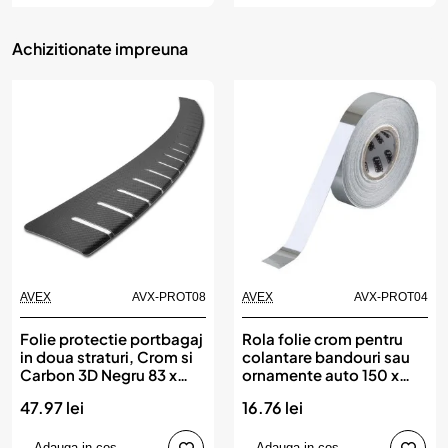
Achizitionate impreuna
AVEX
AVX-PROT08
AVEX
AVX-PROT04
Produs de top
Produs de top
Folie protectie portbagaj
Rola folie crom pentru
in doua straturi, Crom si
colantare bandouri sau
Carbon 3D Negru 83 x
ornamente auto 150 x
7,5cm
3cm
47.97 lei
16.76 lei
Adauga in cos
Adauga in cos