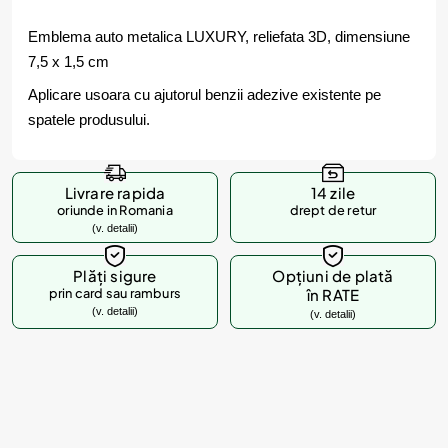
Emblema auto metalica LUXURY, reliefata 3D, dimensiune
7,5 x 1,5 cm
Aplicare usoara cu ajutorul benzii adezive existente pe
spatele produsului.
Livrare rapida
14 zile
oriunde in Romania
drept de retur
(v. detalii)
Plăți sigure
Opțiuni de plată
prin card sau ramburs
în RATE
(v. detalii)
(v. detalii)