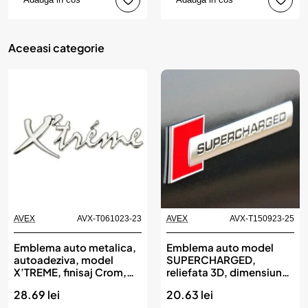
Aceeasi categorie
AVEX
AVX-T061023-23
AVEX
AVX-T150923-25
Emblema auto metalica,
Emblema auto model
autoadeziva, model
SUPERCHARGED,
X’TREME, finisaj Crom,
reliefata 3D, dimensiune
dimensiune, 15 x 3 cm
10 x 1 cm
28.69 lei
20.63 lei