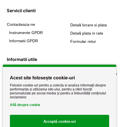
Servicii clienti
Contacteaza-ne
Detalii livrare si plata
Instrumente GPDR
Detalii plata in rate
Informatii GPDR
Formular retur
Informatii utile
Despre noi
Politica de confidențialitate
Acest site folosește cookie-uri
Stiri si noutati
Politica de retur
Folosim cookie-uri pentru a colecta si analiza informații despre
Politica de cookie
performanța și utilizarea site-ului, pentru a oferi funcții
Termeni si conditii
personalizate pe social media și pentru a îmbunătăți conținutul
reclamelor.
Află despre cookie
Acceptă cookie-uri