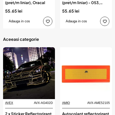
(pret/m liniar), Oracal
(pret/m liniar) - 053,
Oracal
55.65 lei
55.65 lei
Adauga in cos
Adauga in cos
Aceeasi categorie
AVEX
AVX-AG402D
AMIO
AVX-AME52105
2 x Sticker Reflectorizant
Autocolant reflectorizant