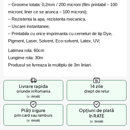
– Grosime totala: 0,2mm / 200 microni (film printabil – 100
microni; liner ce se arunca – 100 microni);
– Rezistenta la apa, rezistenta mecanica.
– Uscare instantanee;
– Printabila cu orice imprimanta cu cerneluri de tip Dye,
Pigment, Laser, Solvent, Eco-solvent, Latex, UV;
Latimea rola: 60cm
Lungime rola: 30m
Produsul se livreaza la multiplu de 3m liniari.
Livrare rapida
14 zile
oriunde in Romania
drept de retur
(v. detalii)
Plăți sigure
Opțiuni de plată
prin card sau ramburs
în RATE
(v. detalii)
(v. detalii)