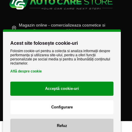
Magazin online - comercializeaza cosmetice si
accesorii auto, moto, atv, biciclete, camioane
(+40) 745 848 890
Acest site folosește cookie-uri
comenzi@autocarestore.ro
Folosim cookie-uri pentru a colecta si analiza informații despre
performanța și utilizarea site-ului, pentru a oferi funcții
personalizate pe social media și pentru a îmbunătăți conținutul
reclamelor.
Află despre cookie
Acceptă cookie-uri
Configurare
Refuz