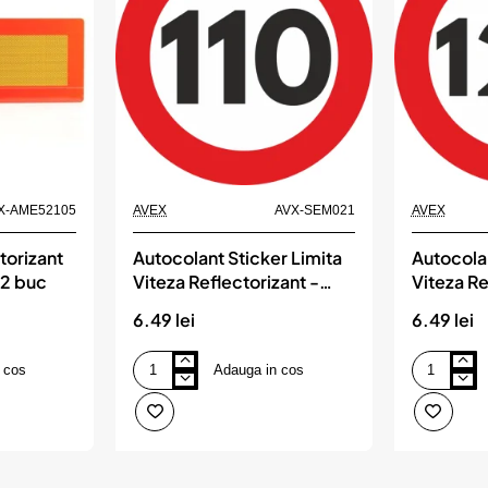
X-AME52105
AVEX
AVX-SEM021
AVEX
torizant
Autocolant Sticker Limita
Autocolan
 2 buc
Viteza Reflectorizant -
Viteza Re
110km/h
120km/h
6.49 lei
6.49 lei
 cos
Adauga in cos
Autocolant
Autocolant
Sticker
Sticker
Limita
Limita
Viteza
Viteza
Reflectorizant
Reflectoriza
-
-
110km/h
120km/h