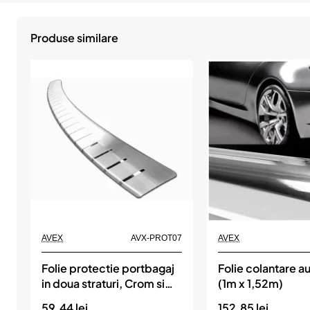
Produse similare
AVEX
AVX-PROT07
AVEX
Folie protectie portbagaj
Folie colantare 
in doua straturi, Crom si
(1m x 1,52m)
Aluminiu Polisat 83 x
59.44 lei
152.85 lei