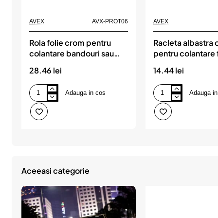
Produs de top
AVEX
AVX-PROT06
AVEX
Rola folie crom pentru
Racleta albastra 
colantare bandouri sau
pentru colantare 
ornamente auto 150 x 5cm
autocolant
28.46 lei
14.44 lei
Adauga in cos
Adauga in
Rola
Racleta
folie
albastra
crom
cu
pentru
velur
colantare
pentru
bandouri
colantare
sau
folie
ornamente
autocolant
auto
150
Aceeasi categorie
x
5cm