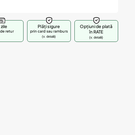
 zile
Plăți sigure
Opțiuni de plată
de retur
prin card sau ramburs
în RATE
(v. detalii)
(v. detalii)