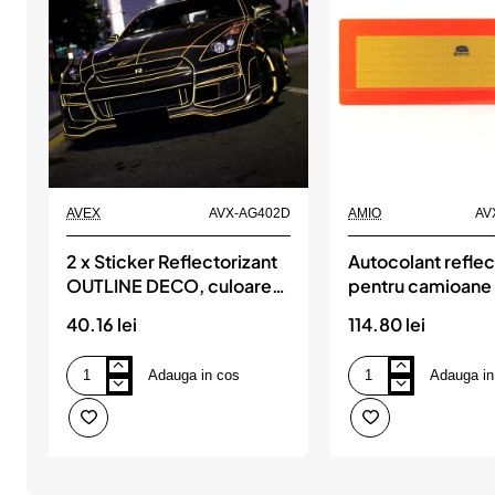
AVEX
AVX-AG402D
AMIO
AV
2 x Sticker Reflectorizant
Autocolant reflec
OUTLINE DECO, culoare
pentru camioane
GALBEN, dimensiune 1cm
40.16 lei
114.80 lei
x 8m
Adauga in cos
Adauga in
2
Autocolant
x
reflectorizant
Sticker
pentru
Reflectorizant
camioane
OUTLINE
2
DECO,
buc
culoare