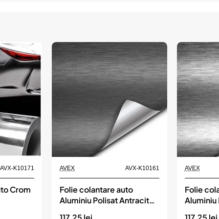
AVX-K10171
AVEX
AVX-K10161
AVEX
auto Crom
Folie colantare auto
Folie col
Aluminiu Polisat Antracit
Aluminiu 
(1m x 1,52m)
(1m x 1,
117.25 lei
117.25 lei