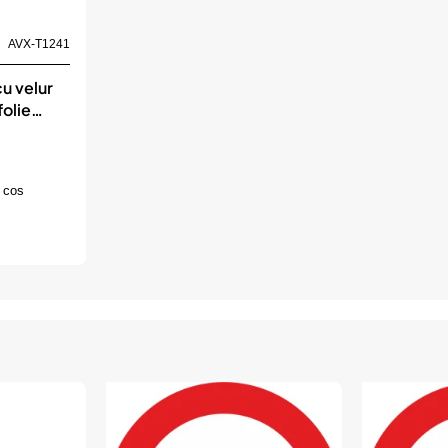
AVX-T1241
cu velur
folie
 cos