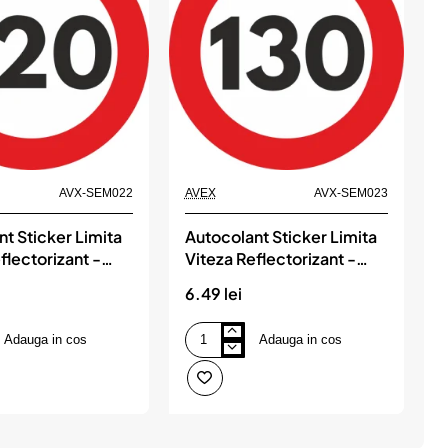
AVX-SEM022
AVEX
AVX-SEM023
A
t Sticker Limita
Autocolant Sticker Limita
B
flectorizant -
Viteza Reflectorizant -
130km/h
6.49 lei
3
Adauga in cos
Adauga in cos
Autocolant
B
Sticker
D
Limita
i
Viteza
nt
Reflectorizant
-
-
130km/h
x