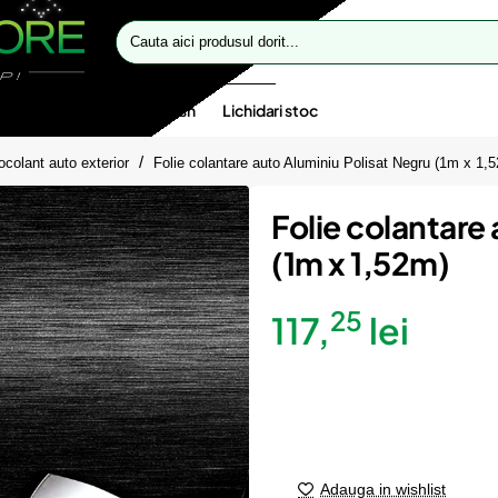
Cauta
aici
produsul
dorit...
te speciale
Oferte flash
Lichidari stoc
ocolant auto exterior
Folie colantare auto Aluminiu Polisat Negru (1m x 1,
Folie colantare
(1m x 1,52m)
25
117,
lei
Adauga in wishlist