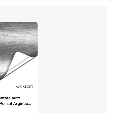
AVX-K10372
antare auto
Polisat Argintiu
52m)