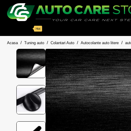
Categorii
Detailing auto
Accesorii
Pache
Hot
home
Acasa
Tuning auto
Colantari Auto
Autocolante auto litere
aut