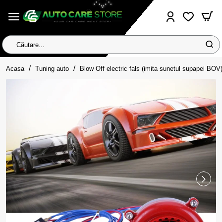
Căutare...
home
Acasa
Tuning auto
Blow Off electric fals (imita sunetul supapei BOV