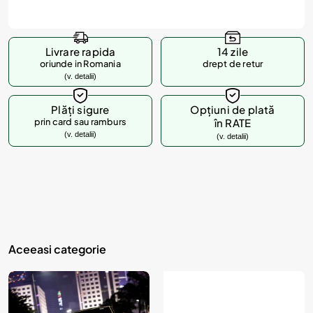
Livrare rapida
14 zile
oriunde in Romania
drept de retur
(v. detalii)
Plăți sigure
Opțiuni de plată
prin card sau ramburs
în RATE
(v. detalii)
(v. detalii)
Aceeasi categorie