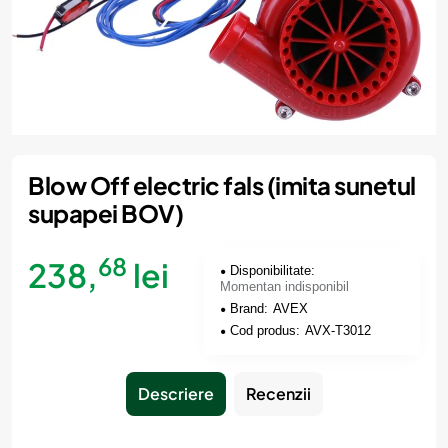
Momentan indisponibil
Blow Off electric fals (imita sunetul
supapei BOV)
68
238,
lei
Disponibilitate:
Momentan indisponibil
Brand:
AVEX
Cod produs:
AVX-T3012
Descriere
Recenzii