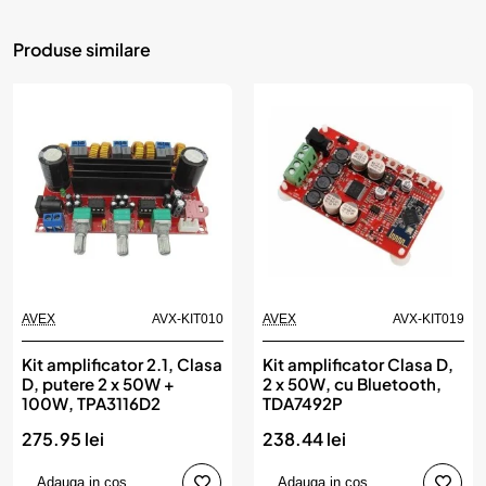
Produse similare
AVEX
AVX-KIT010
AVEX
AVX-KIT019
Kit amplificator 2.1, Clasa
Kit amplificator Clasa D,
D, putere 2 x 50W +
2 x 50W, cu Bluetooth,
100W, TPA3116D2
TDA7492P
275.95 lei
238.44 lei
Adauga in cos
Adauga in cos