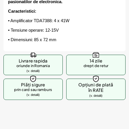
pasionatilor de electronica.
Caracteristici:
• Amplificator TDA7388: 4 x 41W
• Tensiune operare: 12-15V
• Dimensiuni: 85 x 72 mm
Livrare rapida
14 zile
oriunde in Romania
drept de retur
(v. detalii)
Plăți sigure
Opțiuni de plată
prin card sau ramburs
în RATE
(v. detalii)
(v. detalii)