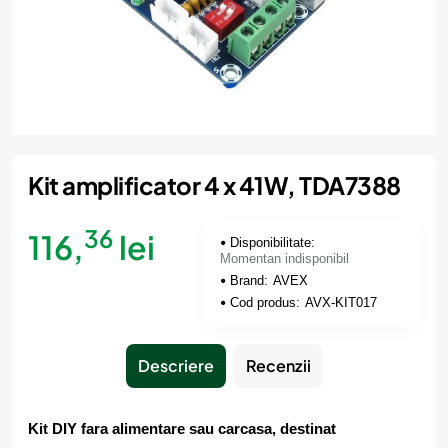
Momentan indisponibil
Kit amplificator 4 x 41W, TDA7388
36
116,
lei
Disponibilitate:
Momentan indisponibil
Brand:
AVEX
Cod produs:
AVX-KIT017
Descriere
Recenzii
Kit DIY fara alimentare sau carcasa, destinat