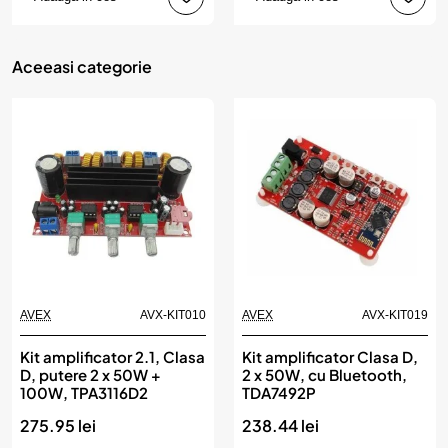
Aceeasi categorie
AVEX
AVX-KIT010
AVEX
AVX-KIT019
Kit amplificator 2.1, Clasa
Kit amplificator Clasa D,
D, putere 2 x 50W +
2 x 50W, cu Bluetooth,
100W, TPA3116D2
TDA7492P
275.95 lei
238.44 lei