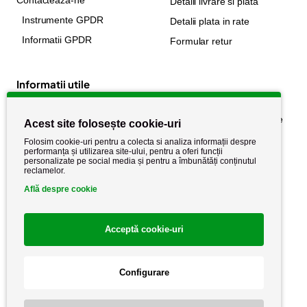
Detalii livrare si plata
Instrumente GPDR
Detalii plata in rate
Informatii GPDR
Formular retur
Informatii utile
Despre noi
Politica de confidențialitate
Acest site folosește cookie-uri
Stiri si noutati
Politica de retur
Folosim cookie-uri pentru a colecta si analiza informații despre
performanța și utilizarea site-ului, pentru a oferi funcții
Politica de cookie
Termeni si conditii
personalizate pe social media și pentru a îmbunătăți conținutul
reclamelor.
Află despre cookie
Acceptă cookie-uri
Configurare
Copyright AutoCareStore.ro © 2026 Toate drepturile rezervate.