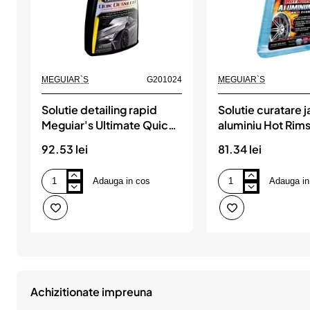
MEGUIAR`S
G201024
MEGUIAR`S
Solutie detailing rapid
Solutie curatare j
Meguiar's Ultimate Quick
aluminiu Hot Rim
Detailer, 709ml,
Aluminium Wheel
92.53 lei
81.34 lei
MEGUIAR`S
Meguiar's, 709ml
MEGUIAR`S
Adauga in cos
Adauga in
Solutie
Solutie
detailing
curatare
rapid
jante
Meguiar's
aluminiu
Ultimate
Hot
Quick
Rims
Detailer,
Aluminium
709ml,
Wheel
MEGUIAR`S
Cleaner
Meguiar's,
Achizitionate impreuna
709ml,
MEGUIAR`S