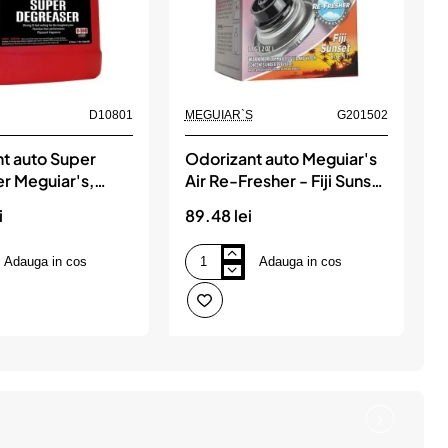
D10801
MEGUIAR`S
G201502
t auto Super
Odorizant auto Meguiar's
r Meguiar's,
Air Re-Fresher - Fiji Sunset
MEGUIAR`S
Scent, MEGUIAR`S
i
89.48 lei
Adauga in cos
Adauga in cos
Odorizant
auto
Meguiar's
Air
Re-
Fresher
S
-
Fiji
Sunset
Scent,
MEGUIAR`S