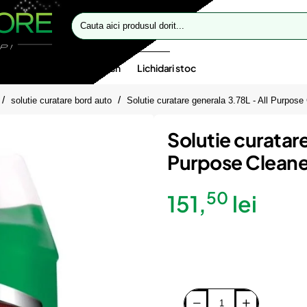
Cauta
aici
produsul
dorit...
te speciale
Oferte flash
Lichidari stoc
solutie curatare bord auto
Solutie curatare generala 3.78L - All Purpo
Solutie curatare
Purpose Cleane
50
151,
lei