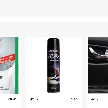
08741
MOTIP
78977
AVEX