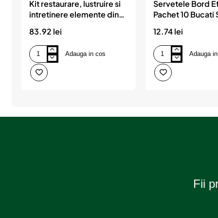
Kit restaurare, lustruire si
Servetele Bord E
intretinere elemente din
Pachet 10 Bucati
plastic, Visbella
83.92 lei
12.74 lei
Adauga in cos
Adauga in
Kit
Servetele
restaurare,
Bord
lustruire
Efect
si
Mat
intretinere
Pachet
elemente
10
din
Bucati
plastic,
Sonax
Visbella
Fii p