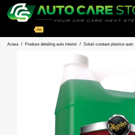
Categorii
Detailing auto
Accesorii
Pache
Hot
home
Acasa
Produse detailing auto interior
Solutii curatare plastice auto