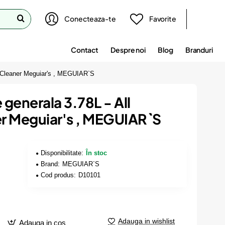
Conecteaza-te
Favorite
Contact
Despre noi
Blog
Branduri
se Cleaner Meguiar's , MEGUIAR`S
 generala 3.78L - All
r Meguiar's , MEGUIAR`S
Disponibilitate:
În stoc
Brand:
MEGUIAR`S
Cod produs:
D10101
Adauga in wishlist
Adauga in cos