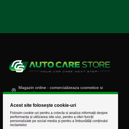
Magazin online - comercializeaza cosmetice si
accesorii auto, moto, atv, biciclete, camioane
(+40) 745 848 890
Acest site folosește cookie-uri
comenzi@autocarestore.ro
Folosim cookie-uri pentru a colecta si analiza informații despre
performanța și utilizarea site-ului, pentru a oferi funcții
personalizate pe social media și pentru a îmbunătăți conținutul
reclamelor.