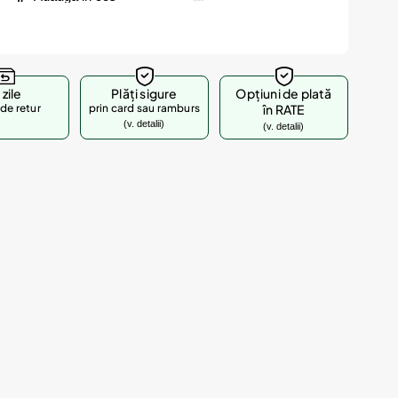
 zile
Plăți sigure
Opțiuni de plată
de retur
prin card sau ramburs
în RATE
(v. detalii)
(v. detalii)