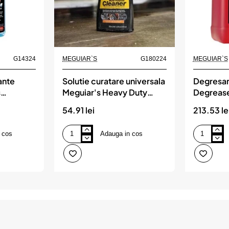
G14324
MEGUIAR`S
G180224
MEGUIAR`S
ante
Solutie curatare universala
Degresan
s
Meguiar's Heavy Duty
Degrease
 Cleaner
Multi-Purpose Cleaner,
3.78L, 
54.91 lei
213.53 le
,
710ml, MEGUIAR`S
 cos
Adauga in cos
Solutie
Degresant
curatare
auto
universala
Super
Meguiar's
Degreaser
Heavy
Meguiar's,
Duty
3.78L,
Multi-
MEGUIAR`
Purpose
Cleaner,
710ml,
MEGUIAR`S