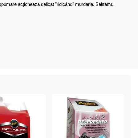
u spumare acționează delicat "ridicând" murdaria. Balsamul