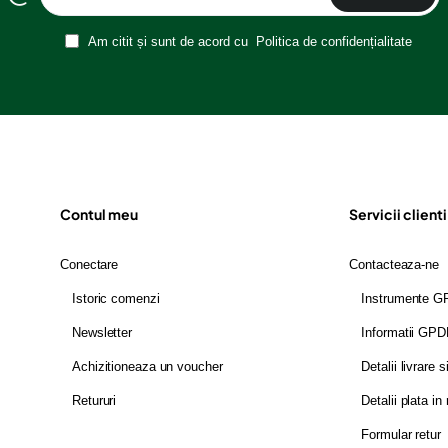
Am citit și sunt de acord cu
Politica de confidențialitate
Contul meu
Servicii clienti
Conectare
Contacteaza-ne
Istoric comenzi
Instrumente 
Newsletter
Informatii GP
Achizitioneaza un voucher
Detalii livrare s
Retururi
Detalii plata in 
Formular retur