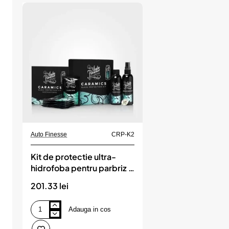
Auto Finesse
CRP-K2
Kit de protectie ultra-
hidrofoba pentru parbriz -
Caramics, Auto Finesse
201.33 lei
Adauga in cos
Kit
de