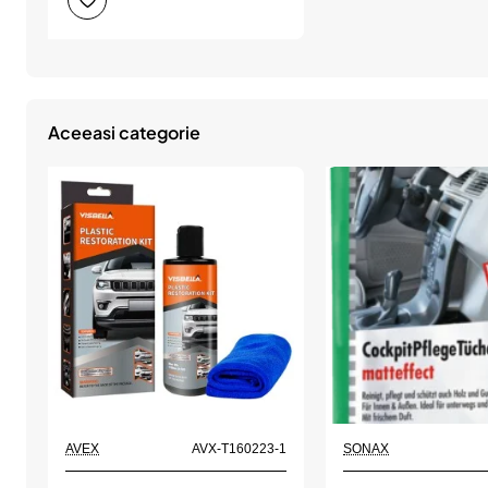
protectie
ultra-
hidrofoba
pentru
parbriz
-
Caramics,
Auto
Aceeasi categorie
Finesse
AVEX
AVX-T160223-1
SONAX