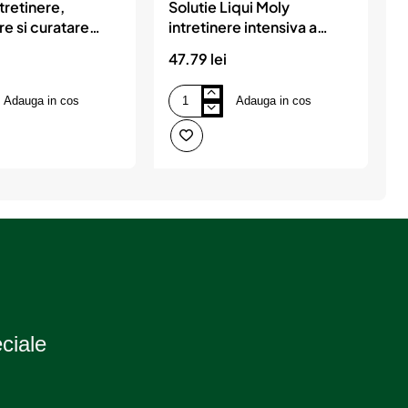
ntretinere,
Solutie Liqui Moly
S
re si curatare
intretinere intensiva a
din plastic,
plasticului
47.79 lei
5
 pulverizator si
Adauga in cos
Adauga in cos
Solutie
S
Liqui
P
Moly
C
intretinere
B
intensiva
A
a
L
plasticului
5
M
S
eciale