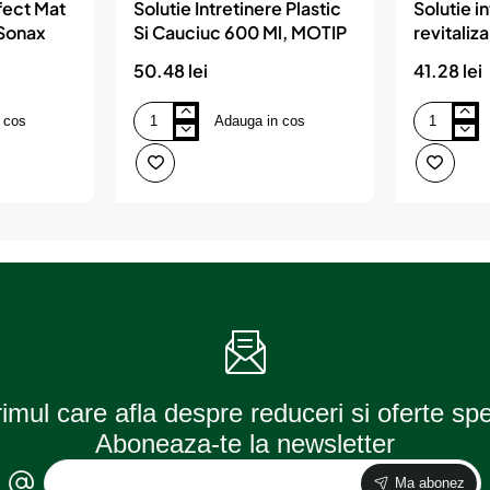
fect Mat
Solutie Intretinere Plastic
Solutie i
 Sonax
Si Cauciuc 600 Ml, MOTIP
revitaliza
elemente 
50.48 lei
41.28 lei
500ml, cu
aplicator
 cos
Adauga in cos
Solutie
Solutie
Intretinere
intretinere,
Plastic
revitalizare
Si
si
Cauciuc
curatare
600
elemente
Ml,
din
MOTIP
plastic,
500ml,
cu
pulverizator
si
aplicator
rimul care afla despre reduceri si oferte sp
Aboneaza-te la newsletter
Ma abonez