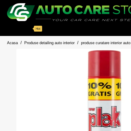
Categorii
Detailing auto
Accesorii
Pache
Hot
home
Acasa
Produse detailing auto interior
produse curatare interior auto