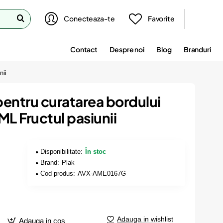
Conecteaza-te
Favorite
Contact
Despre noi
Blog
Branduri
nii
 pentru curatarea bordului
L Fructul pasiunii
Disponibilitate:
În stoc
Brand:
Plak
Cod produs:
AVX-AME0167G
Adauga in wishlist
Adauga in cos