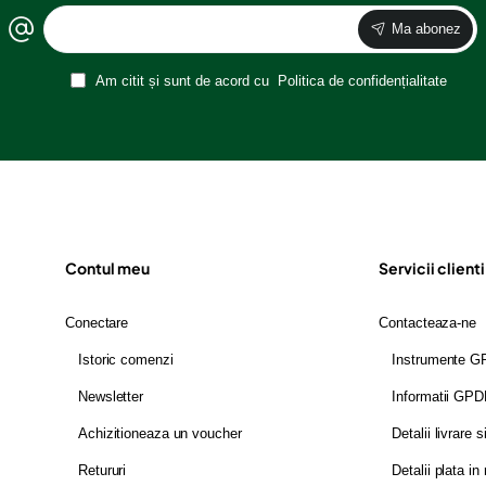
Ma abonez
Am citit și sunt de acord cu
Politica de confidențialitate
Contul meu
Servicii clienti
Conectare
Contacteaza-ne
Istoric comenzi
Instrumente 
Newsletter
Informatii GP
Achizitioneaza un voucher
Detalii livrare s
Retururi
Detalii plata in 