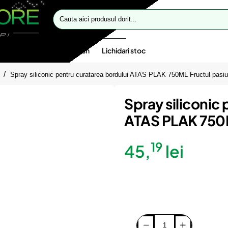
Cauta
aici
produsul
dorit...
te speciale
Oferte flash
Lichidari stoc
Spray siliconic pentru curatarea bordului ATAS PLAK 750ML Fructul pasiu
Spray siliconic
ATAS PLAK 750M
19
45,
lei