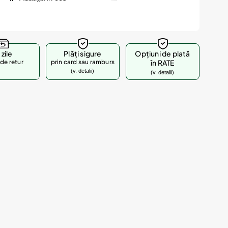
 zile
Plăți sigure
Opțiuni de plată
de retur
prin card sau ramburs
în RATE
(v. detalii)
(v. detalii)