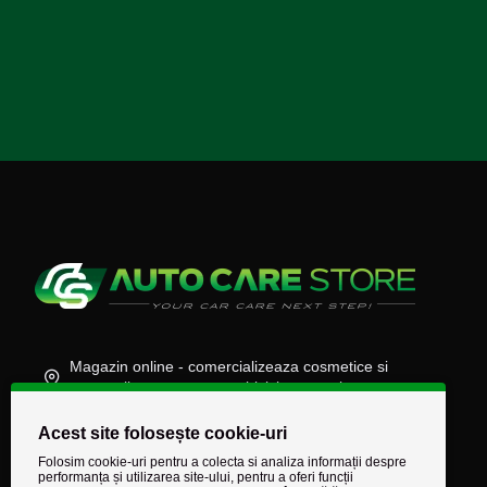
Magazin online - comercializeaza cosmetice si
accesorii auto, moto, atv, biciclete, camioane
(+40) 745 848 890
Acest site folosește cookie-uri
comenzi@autocarestore.ro
Folosim cookie-uri pentru a colecta si analiza informații despre
performanța și utilizarea site-ului, pentru a oferi funcții