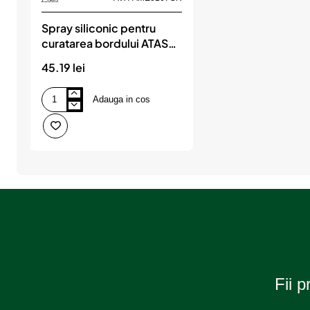
Spray siliconic pentru
curatarea bordului ATAS
PLAK 750ML Grapefruit
45.19 lei
Adauga in cos
Spray
siliconic
pentru
curatarea
bordului
ATAS
PLAK
750ML
Grapefruit
Fii p