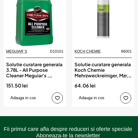
MEGUIAR`S
D10101
KOCH CHEMIE
86001
Produs de top
Solutie curatare generala
Solutie curatare generala
3.78L - All Purpose
Koch Chemie
Cleaner Meguiar's ,
Mehrzweckreiniger, Mzr,
MEGUIAR`S
1L
151.50 lei
64.06 lei
Adauga in cos
Adauga in cos
Fii primul care afla despre reduceri si oferte speciale
Aboneaza-te la newsletter