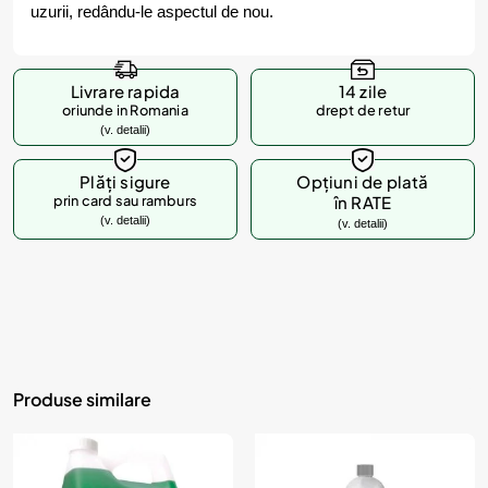
uzurii, redându-le aspectul de nou.
Livrare rapida
14 zile
oriunde in Romania
drept de retur
(v. detalii)
Plăți sigure
Opțiuni de plată
prin card sau ramburs
în RATE
(v. detalii)
(v. detalii)
Produse similare