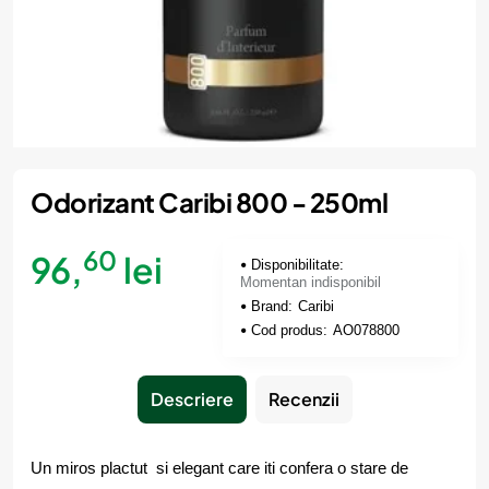
Momentan indisponibil
Odorizant Caribi 800 - 250ml
60
96,
lei
Disponibilitate:
Momentan indisponibil
Brand:
Caribi
Cod produs:
AO078800
Descriere
Recenzii
Un miros plactut si elegant care iti confera o stare de