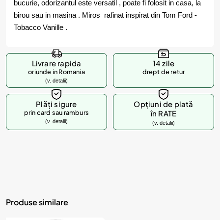
bucurie, odorizantul este versatil , poate fi folosit in casa, la
birou sau in masina . Miros rafinat inspirat din Tom Ford -
Tobacco Vanille .
Livrare rapida
14 zile
oriunde in Romania
drept de retur
(v. detalii)
Plăți sigure
Opțiuni de plată
prin card sau ramburs
în RATE
(v. detalii)
(v. detalii)
Produse similare