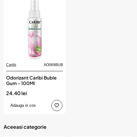
Caribi
AO069BUB
Odorizant Caribi Buble
Gum - 100Ml
24.40 lei
Adauga in cos
Aceeasi categorie