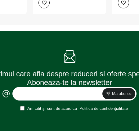
Bradut
Bradut
Wunder-
Wunder-
Baum
Baum
Everfresh
Gruner
(Aer
Apfel
Proaspat)
(Mar
Verde)
rimul care afla despre reduceri si oferte sp
Aboneaza-te la newsletter
Ma abonez
Am citit și sunt de acord cu
Politica de confidențialitate