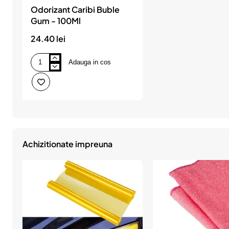
Odorizant Caribi Buble
Gum - 100Ml
24.40 lei
Adauga in cos
Odorizant
Caribi
Buble
Gum
-
100Ml
Achizitionate impreuna