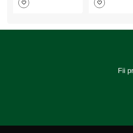
Bradut
Bradut
Wunder-
Wunder-
Baum
Baum
Arctic
City
White
Style
Fii p