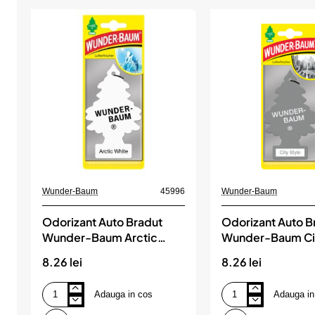
Wunder-Baum
45996
Wunder-Baum
Odorizant Auto Bradut
Odorizant Auto B
Wunder-Baum Arctic
Wunder-Baum Cit
White
8.26 lei
8.26 lei
Adauga in cos
Adauga in
Odorizant
Odorizant
Auto
Auto