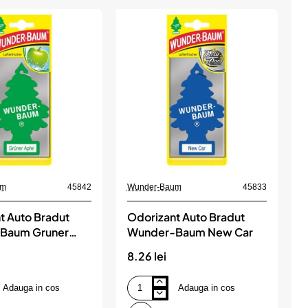
um
45842
Wunder-Baum
45833
W
t Auto Bradut
Odorizant Auto Bradut
Baum Gruner
Wunder-Baum New Car
ar Verde)
8.26 lei
8
Adauga in cos
Adauga in cos
Odorizant
O
Auto
A