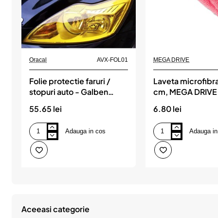
Produs de top
Oracal
AVX-FOL01
MEGA DRIVE
Folie protectie faruri /
Laveta microfib
stopuri auto - Galben
cm, MEGA DRIVE
(pret/m liniar), Oracal
55.65 lei
6.80 lei
Adauga in cos
Adauga in
Folie
Laveta
protectie
microfibra
faruri
30x40
/
cm,
stopuri
MEGA
auto
DRIVE
-
Galben
(pret/m
liniar),
Aceeasi categorie
Oracal