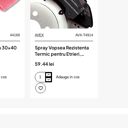
44166
AVEX
AVX-T4914
ra 30x40
Spray Vopsea Rezistenta
Termic pentru Etrieri,
culoare Negru, 400ml,
59.44 lei
Champion Color, 800 °C
 cos
Adauga in cos
Spray
Vopsea
Rezistenta
Termic
pentru
Etrieri,
culoare
Negru,
400ml,
Champion
Color,