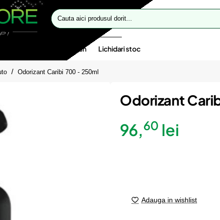
Cauta
aici
produsul
dorit...
te speciale
Oferte flash
Lichidari stoc
uto
Odorizant Caribi 700 - 250ml
Odorizant Cari
60
96,
lei
Adauga in wishlist