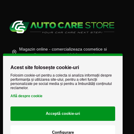
Magazin online - comercializeaza cosmetice si
accesorii auto, moto, atv, biciclete, camioane
(+40) 745 848 890
Acest site folosește cookie-uri
comenzi@autocarestore.ro
Folosim cookie-uri pentru a colecta si analiza informații despre
performanța și utilizarea site-ului, pentru a oferi funcții
personalizate pe social media și pentru a îmbunătăți conținutul
reclamelor.
Află despre cookie
Acceptă cookie-uri
Configurare