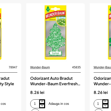
800
°C
78947
Wunder-Baum
45835
Wunder-Ba
radut
Odorizant Auto Bradut
Odorizan
y Style
Wunder-Baum Everfresh
Wunder-
(Aer Proaspat)
Apfel (M
8.26 lei
8.26 lei
 cos
Adauga in cos
Odorizant
Odorizant
Auto
Auto