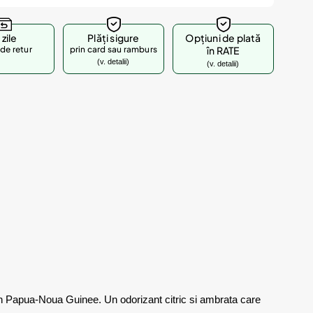
 zile
Plăți sigure
Opțiuni de plată
de retur
prin card sau ramburs
în RATE
(v. detalii)
(v. detalii)
in Papua-Noua Guinee. Un odorizant citric si ambrata care