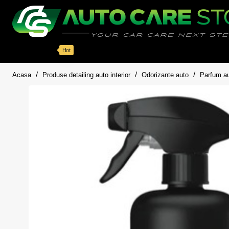
Categorii
Detailing auto
Accesorii
Pache
Hot
home
Acasa
Produse detailing auto interior
Odorizante auto
Parfum a