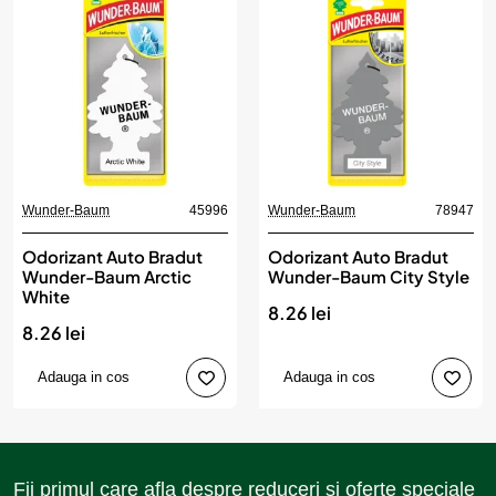
Wunder-Baum
45996
Wunder-Baum
78947
Odorizant Auto Bradut
Odorizant Auto Bradut
Wunder-Baum Arctic
Wunder-Baum City Style
White
8.26 lei
8.26 lei
Adauga in cos
Adauga in cos
Fii primul care afla despre reduceri si oferte speciale