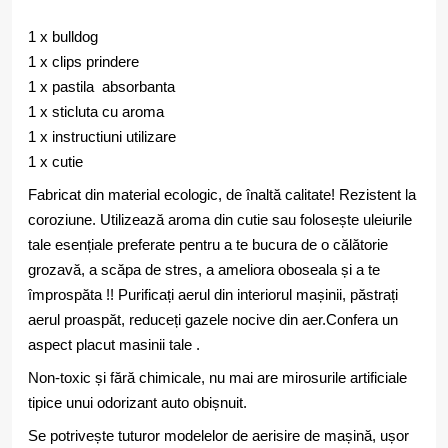
1 x bulldog
1 x clips prindere
1 x pastila absorbanta
1 x sticluta cu aroma
1 x instructiuni utilizare
1 x cutie
Fabricat din material ecologic, de înaltă calitate! Rezistent la
coroziune. Utilizează aroma din cutie sau folosește uleiurile
tale esențiale preferate pentru a te bucura de o călătorie
grozavă, a scăpa de stres, a ameliora oboseala și a te
împrospăta !! Purificați aerul din interiorul mașinii, păstrați
aerul proaspăt, reduceți gazele nocive din aer.Confera un
aspect placut masinii tale .
Non-toxic și fără chimicale, nu mai are mirosurile artificiale
tipice unui odorizant auto obișnuit.
Se potrivește tuturor modelelor de aerisire de mașină, ușor