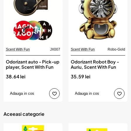
Scent With Fun
JX007
Scent With Fun
Robo-Gold
Odorizant auto - Pick-up
Odorizant Robot Boy -
player, Scent With Fun
Auriu, Scent With Fun
38.64 lei
35.59 lei
Adauga in cos
Adauga in cos
Aceeasi categorie