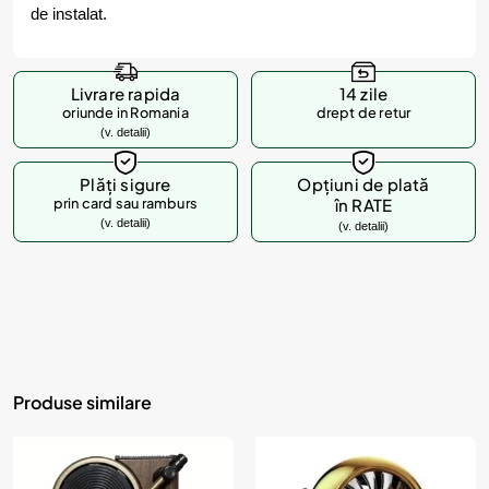
de instalat.
Livrare rapida
14 zile
oriunde in Romania
drept de retur
(v. detalii)
Plăți sigure
Opțiuni de plată
prin card sau ramburs
în RATE
(v. detalii)
(v. detalii)
Produse similare