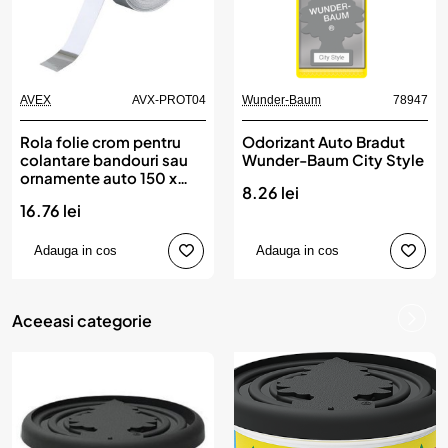
AVEX
AVX-PROT04
Wunder-Baum
78947
Produs de top
Rola folie crom pentru
Odorizant Auto Bradut
colantare bandouri sau
Wunder-Baum City Style
ornamente auto 150 x
8.26 lei
3cm
16.76 lei
Adauga in cos
Adauga in cos
Aceeasi categorie