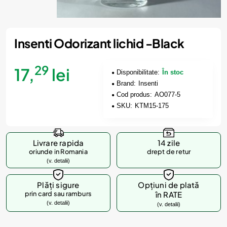
Insenti Odorizant lichid -Black
29
17,
lei
Disponibilitate:
În stoc
Brand:
Insenti
Cod produs:
AO077-5
SKU:
KTM15-175
Livrare rapida
14 zile
oriunde in Romania
drept de retur
(v. detalii)
Plăți sigure
Opțiuni de plată
prin card sau ramburs
în RATE
(v. detalii)
(v. detalii)