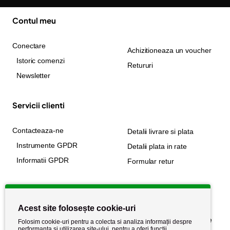
Contul meu
Conectare
Achizitioneaza un voucher
Istoric comenzi
Retururi
Newsletter
Servicii clienti
Contacteaza-ne
Detalii livrare si plata
Instrumente GPDR
Detalii plata in rate
Informatii GPDR
Formular retur
Informatii utile
Acest site folosește cookie-uri
Despre noi
Politica de confidențialitate
Folosim cookie-uri pentru a colecta si analiza informații despre
performanța și utilizarea site-ului, pentru a oferi funcții