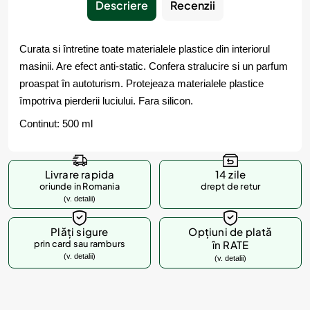
Descriere
Recenzii
Curata si întretine toate materialele plastice din interiorul
masinii. Are efect anti-static. Confera stralucire si un parfum
proaspat în autoturism. Protejeaza materialele plastice
împotriva pierderii luciului. Fara silicon.
Continut: 500 ml
Livrare rapida
14 zile
oriunde in Romania
drept de retur
(v. detalii)
Plăți sigure
Opțiuni de plată
prin card sau ramburs
în RATE
(v. detalii)
(v. detalii)