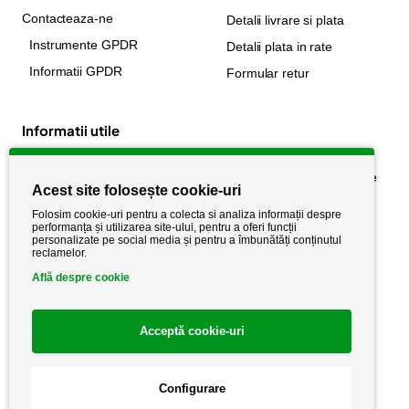
Contacteaza-ne
Detalii livrare si plata
Instrumente GPDR
Detalii plata in rate
Informatii GPDR
Formular retur
Informatii utile
Despre noi
Politica de confidențialitate
Acest site folosește cookie-uri
Stiri si noutati
Politica de retur
Folosim cookie-uri pentru a colecta si analiza informații despre
Politica de cookie
performanța și utilizarea site-ului, pentru a oferi funcții
Termeni si conditii
personalizate pe social media și pentru a îmbunătăți conținutul
reclamelor.
Află despre cookie
Acceptă cookie-uri
Configurare
Copyright AutoCareStore.ro © 2026 Toate drepturile rezervate.