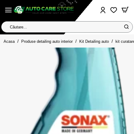
Căutare...
home
Acasa
Produse detailing auto interior
Kit Detailing auto
kit curatar