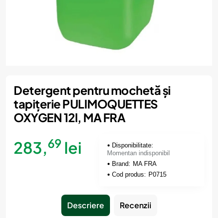
Momentan indisponibil
Detergent pentru mochetă și
tapițerie PULIMOQUETTES
OXYGEN 12l, MA FRA
69
283,
lei
Disponibilitate:
Momentan indisponibil
Brand:
MA FRA
Cod produs:
P0715
Descriere
Recenzii