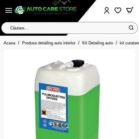
Căutare...
home
Acasa
Produse detailing auto interior
Kit Detailing auto
kit curatar