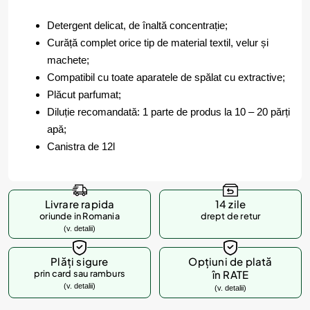
Detergent delicat, de înaltă concentrație;
Curăță complet orice tip de material textil, velur și
machete;
Compatibil cu toate aparatele de spălat cu extractive;
Plăcut parfumat;
Diluție recomandată: 1 parte de produs la 10 – 20 părți
apă;
Canistra de 12l
Livrare rapida
14 zile
oriunde in Romania
drept de retur
(v. detalii)
Plăți sigure
Opțiuni de plată
prin card sau ramburs
în RATE
(v. detalii)
(v. detalii)