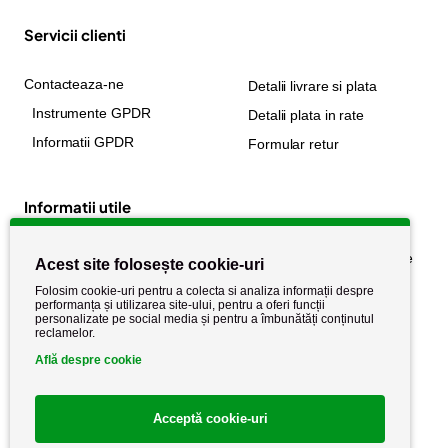
Servicii clienti
Contacteaza-ne
Detalii livrare si plata
Instrumente GPDR
Detalii plata in rate
Informatii GPDR
Formular retur
Informatii utile
Despre noi
Politica de confidențialitate
Acest site folosește cookie-uri
Stiri si noutati
Politica de retur
Folosim cookie-uri pentru a colecta si analiza informații despre
performanța și utilizarea site-ului, pentru a oferi funcții
Politica de cookie
Termeni si conditii
personalizate pe social media și pentru a îmbunătăți conținutul
reclamelor.
Află despre cookie
Acceptă cookie-uri