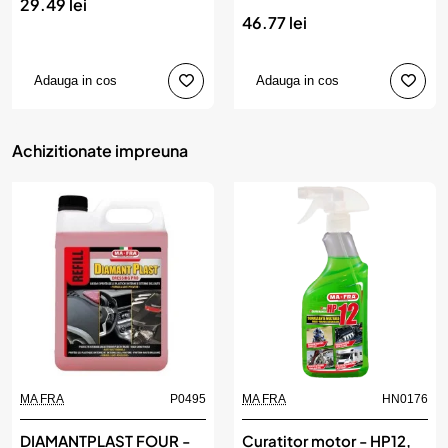
29.49 lei
46.77 lei
Adauga in cos
Adauga in cos
Achizitionate impreuna
MA FRA
P0495
MA FRA
HN0176
DIAMANTPLAST FOUR -
Curatitor motor - HP12,