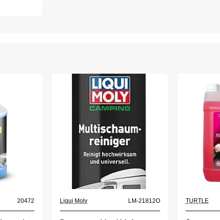
20472
Liqui Moly
LM-21812O
TURTLE