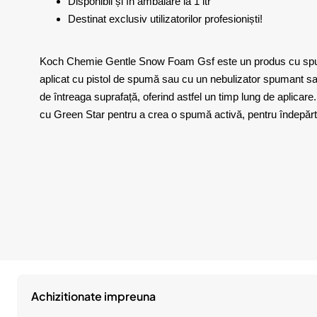
Disponibil și în ambalare la
1 ltr
Destinat exclusiv utilizatorilor profesioniști!
Koch Chemie Gentle Snow Foam Gsf este un produs cu spumare
aplicat cu pistol de spumă sau cu un nebulizator spumant s
de întreaga suprafață, oferind astfel un timp lung de aplicar
cu
Green Star
pentru a crea o spumă activă, pentru îndepărta
Achizitionate impreuna