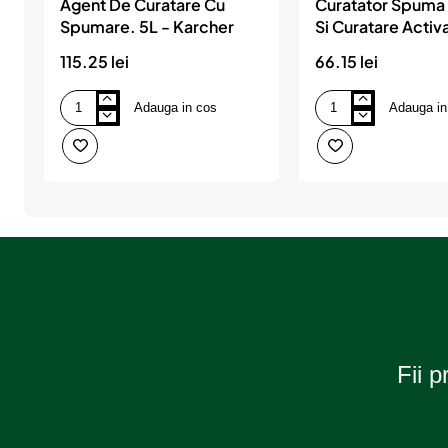
Agent De Curatare Cu
Curatator Spuma 
Spumare. 5L - Karcher
Si Curatare Activa
Karcher
115.25 lei
66.15 lei
Adauga in cos
Adauga in
Agent
Curatator
De
Spuma
Curatare
Intensiva
Cu
Si
Spumare.
Curatare
5L
Activa
-
1L
Karcher
-
Karcher
Fii p