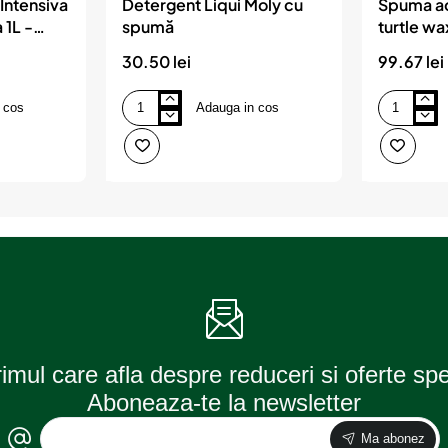
Intensiva
Detergent Liqui Moly cu
Spuma act
 1L -
spumă
turtle wa
30.50 lei
99.67 lei
 cos
Adauga in cos
Detergent
Spuma
Liqui
activa
Moly
2.5
cu
l
spumă
hybrid
turtle
wax
rimul care afla despre reduceri si oferte sp
Aboneaza-te la newsletter
Ma abonez