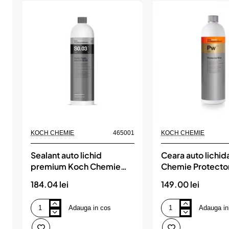
KOCH CHEMIE
465001
KOCH CHEMIE
Sealant auto lichid
Ceara auto lichi
premium Koch Chemie
Chemie Protecto
Hydro Foam Sealant,
Pw, 1L
184.04 lei
149.00 lei
S0.03, 1L
Adauga in cos
Adauga in
Sealant
Ceara
auto
auto
lichid
lichida