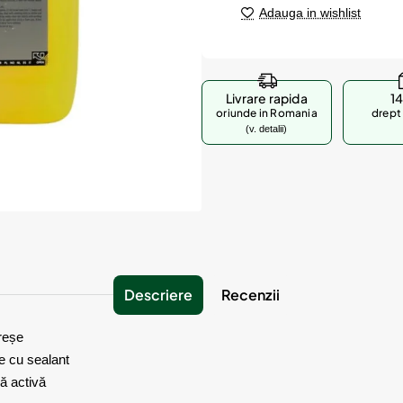
Adauga in wishlist
Livrare rapida
14
oriunde in Romania
drept 
(v. detalii)
Descriere
Recenzii
reșe
e cu sealant
ă activă