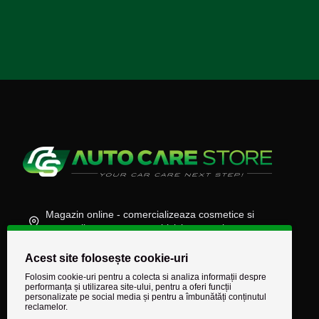
Magazin online - comercializeaza cosmetice si
accesorii auto, moto, atv, biciclete, camioane
(+40) 745 848 890
Acest site folosește cookie-uri
comenzi@autocarestore.ro
Folosim cookie-uri pentru a colecta si analiza informații despre
performanța și utilizarea site-ului, pentru a oferi funcții
personalizate pe social media și pentru a îmbunătăți conținutul
reclamelor.