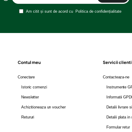
Am citit și sunt de acord cu
Politica de confidențialitate
Contul meu
Servicii clienti
Conectare
Contacteaza-ne
Istoric comenzi
Instrumente 
Newsletter
Informatii GP
Achizitioneaza un voucher
Detalii livrare s
Retururi
Detalii plata in 
Formular retur