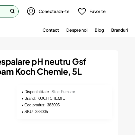
Conecteaza-te
Favorite
Contact
Despre noi
Blog
Branduri
spalare pH neutru Gsf
oam Koch Chemie, 5L
Disponibilitate:
Stoc Furnizor
Brand:
KOCH CHEMIE
Cod produs:
383005
SKU:
383005