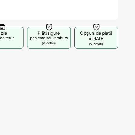
 zile
Plăți sigure
Opțiuni de plată
de retur
prin card sau ramburs
în RATE
(v. detalii)
(v. detalii)