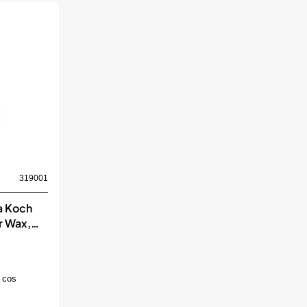
319001
da Koch
r Wax,
 cos