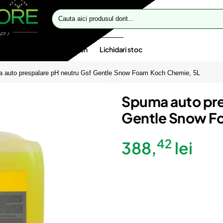
Cauta
aici
produsul
dorit...
te speciale
Oferte flash
Lichidari stoc
 auto prespalare pH neutru Gsf Gentle Snow Foam Koch Chemie, 5L
Spuma auto pre
Gentle Snow F
42
388,
lei