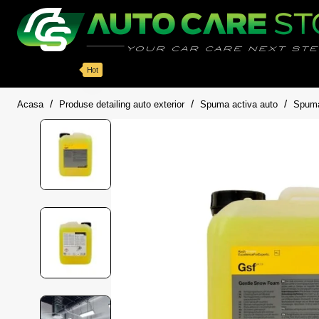
Categorii
Detailing auto
Accesorii
Pache
Hot
home
Acasa
Produse detailing auto exterior
Spuma activa auto
Spuma