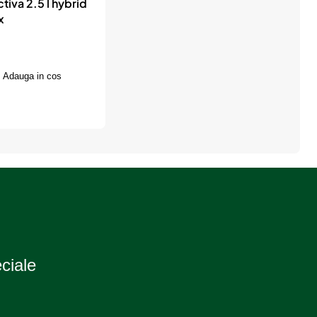
iva 2.5 l hybrid
x
Adauga in cos
eciale