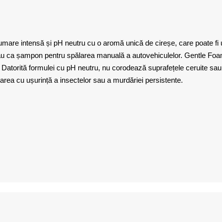
 intensă și pH neutru cu o aromă unică de cireșe, care poate fi ut
au ca șampon pentru spălarea manuală a autovehiculelor. Gentle Foa
e. Datorită formulei cu pH neutru, nu corodează suprafețele ceruite sa
rea cu ușurință a insectelor sau a murdăriei persistente.