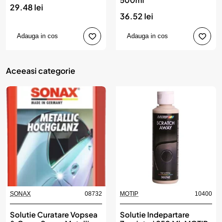
29.48 lei
36.52 lei
Adauga in cos
Adauga in cos
Aceeasi categorie
SONAX
08732
MOTIP
10400
Solutie Curatare Vopsea
Solutie Indepartare