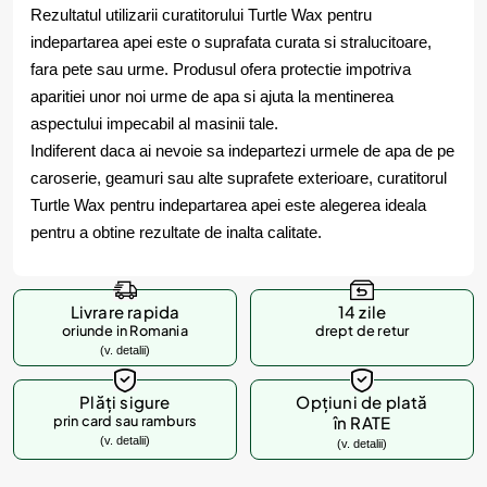
Rezultatul utilizarii curatitorului Turtle Wax pentru
indepartarea apei este o suprafata curata si stralucitoare,
fara pete sau urme. Produsul ofera protectie impotriva
aparitiei unor noi urme de apa si ajuta la mentinerea
aspectului impecabil al masinii tale.
Indiferent daca ai nevoie sa indepartezi urmele de apa de pe
caroserie, geamuri sau alte suprafete exterioare, curatitorul
Turtle Wax pentru indepartarea apei este alegerea ideala
pentru a obtine rezultate de inalta calitate.
Livrare rapida
14 zile
oriunde in Romania
drept de retur
(v. detalii)
Plăți sigure
Opțiuni de plată
prin card sau ramburs
în RATE
(v. detalii)
(v. detalii)