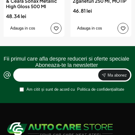
& Ceara Sonax Metallic
Zgarieturi 250 Ml, MOTIP
High Gloss 500 Ml
46.81 lei
48.34 lei
Adauga in cos
Adauga in cos
Fii primul care afla despre reduceri si oferte speciale
Aboneaza-te la newsletter
Ma abonez
Am citit și sunt de acord cu
Politica de confidențialitate