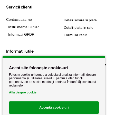
Servicii clienti
Contacteaza-ne
Detalii livrare si plata
Instrumente GPDR
Detalii plata in rate
Informatii GPDR
Formular retur
Informatii utile
Despre noi
Politica de confidențialitate
Acest site folosește cookie-uri
Stiri si noutati
Politica de retur
Folosim cookie-uri pentru a colecta si analiza informații despre
Politica de cookie
performanța și utilizarea site-ului, pentru a oferi funcții
Termeni si conditii
personalizate pe social media și pentru a îmbunătăți conținutul
reclamelor.
Află despre cookie
Acceptă cookie-uri