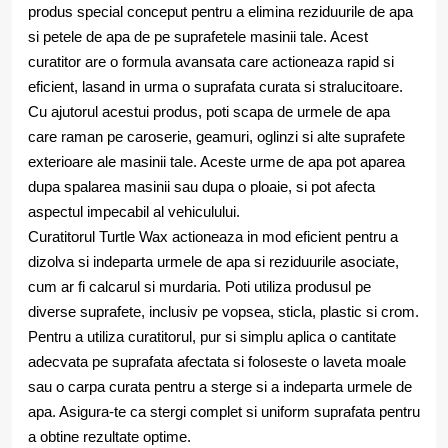
produs special conceput pentru a elimina reziduurile de apa
si petele de apa de pe suprafetele masinii tale. Acest
curatitor are o formula avansata care actioneaza rapid si
eficient, lasand in urma o suprafata curata si stralucitoare.
Cu ajutorul acestui produs, poti scapa de urmele de apa
care raman pe caroserie, geamuri, oglinzi si alte suprafete
exterioare ale masinii tale. Aceste urme de apa pot aparea
dupa spalarea masinii sau dupa o ploaie, si pot afecta
aspectul impecabil al vehiculului.
Curatitorul Turtle Wax actioneaza in mod eficient pentru a
dizolva si indeparta urmele de apa si reziduurile asociate,
cum ar fi calcarul si murdaria. Poti utiliza produsul pe
diverse suprafete, inclusiv pe vopsea, sticla, plastic si crom.
Pentru a utiliza curatitorul, pur si simplu aplica o cantitate
adecvata pe suprafata afectata si foloseste o laveta moale
sau o carpa curata pentru a sterge si a indeparta urmele de
apa. Asigura-te ca stergi complet si uniform suprafata pentru
a obtine rezultate optime.