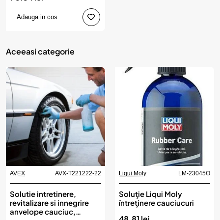
Adauga in cos
Aceeasi categorie
AVEX
AVX-T221222-22
Liqui Moly
LM-23045O
Solutie intretinere,
Soluţie Liqui Moly
revitalizare si innegrire
întreţinere cauciucuri
anvelope cauciuc,
48.81 lei