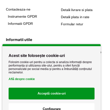
Contacteaza-ne
Detalii livrare si plata
Instrumente GPDR
Detalii plata in rate
Informatii GPDR
Formular retur
Informatii utile
Despre noi
Politica de confidențialitate
Acest site folosește cookie-uri
Stiri si noutati
Politica de retur
Folosim cookie-uri pentru a colecta si analiza informații despre
Politica de cookie
performanța și utilizarea site-ului, pentru a oferi funcții
Termeni si conditii
personalizate pe social media și pentru a îmbunătăți conținutul
reclamelor.
Află despre cookie
Acceptă cookie-uri
Configurare