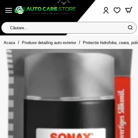
Căutare...
home
Acasa
Produse detailing auto exterior
Protectie hidrofoba, ceara, pol