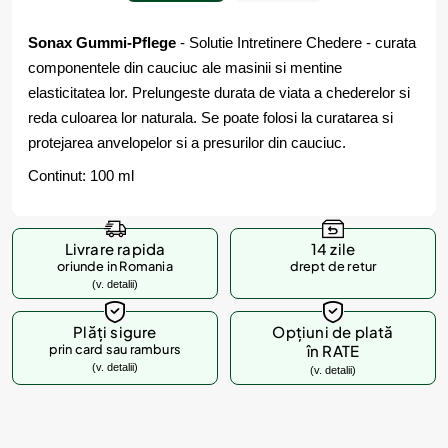
Sonax Gummi-Pflege
- Solutie Intretinere Chedere - curata
componentele din cauciuc ale masinii si mentine
elasticitatea lor. Prelungeste durata de viata a chederelor si
reda culoarea lor naturala. Se poate folosi la curatarea si
protejarea anvelopelor si a presurilor din cauciuc.
Continut: 100 ml
Livrare rapida
14 zile
oriunde in Romania
drept de retur
(v. detalii)
Plăți sigure
Opțiuni de plată
prin card sau ramburs
în RATE
(v. detalii)
(v. detalii)