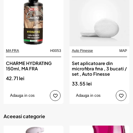
MA FRA
H0053
Auto Finesse
MAP
CHARME HYDRATING
Set aplicatoare din
150ml, MA FRA
microfibra fina , 3 bucati /
set , Auto Finesse
42.71 lei
33.55 lei
Adauga in cos
Adauga in cos
Aceeasi categorie