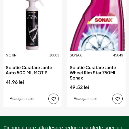
MOTIP
10603
SONAX
45649
Solutie Curatare Jante
Solutie Curatare Jante
Auto 500 Ml, MOTIP
Wheel Rim Star 750Ml
Sonax
41.96 lei
49.52 lei
Adauga in cos
Adauga in cos
Fii primul care afla despre reduceri si oferte speciale