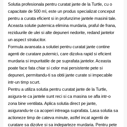
Solutia profesionala pentru curatat jante de la Turtle, cu o
capacitate de 500 ml, este un produs specializat conceput
pentru a curata eficient si in profunzime jantele masinii tale.
Aceasta solutie puternica elimina murdaria, praful de frana,
reziduurile de ulei si alte depuneri nedorite, redand jantelor
un aspect stralucitor.
Formula avansata a solutiei pentru curatat jante contine
agenti de curatare puternici, care dizolva rapid si eficient
murdaria si impuritatile de pe suprafata jantelor. Aceasta
poate face fata chiar si celor mai persistente pete si
depuneri, permitandu-ti sa obtii jante curate si impecabile
intr-un timp scurt.
Pentru a utiliza solutia pentru curatat jante de la Turtle,
asigura-te ca jantele sunt reci si ca masina se afla intr-o
zona bine ventilata. Aplica solutia direct pe jante,
asigurandu-te ca acoperi intreaga suprafata. Lasa solutia sa
actioneze timp de cateva minute, astfel incat agentii de
curatare sa dizolve si sa indeparteze murdaria. Pentru pete