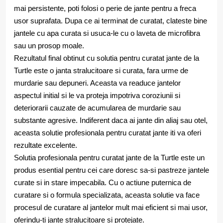
mai persistente, poti folosi o perie de jante pentru a freca
usor suprafata. Dupa ce ai terminat de curatat, clateste bine
jantele cu apa curata si usuca-le cu o laveta de microfibra
sau un prosop moale.
Rezultatul final obtinut cu solutia pentru curatat jante de la
Turtle este o janta stralucitoare si curata, fara urme de
murdarie sau depuneri. Aceasta va readuce jantelor
aspectul initial si le va proteja impotriva coroziunii si
deteriorarii cauzate de acumularea de murdarie sau
substante agresive. Indiferent daca ai jante din aliaj sau otel,
aceasta solutie profesionala pentru curatat jante iti va oferi
rezultate excelente.
Solutia profesionala pentru curatat jante de la Turtle este un
produs esential pentru cei care doresc sa-si pastreze jantele
curate si in stare impecabila. Cu o actiune puternica de
curatare si o formula specializata, aceasta solutie va face
procesul de curatare al jantelor mult mai eficient si mai usor,
oferindu-ti jante stralucitoare si protejate.