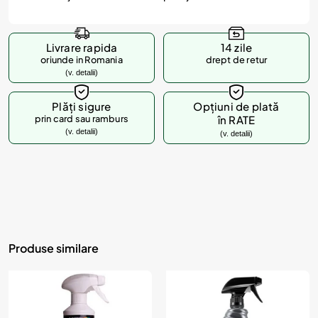
Livrare rapida
14 zile
oriunde in Romania
drept de retur
(v. detalii)
Plăți sigure
Opțiuni de plată
prin card sau ramburs
în RATE
(v. detalii)
(v. detalii)
Produse similare