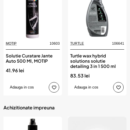
MOTIP
10603
TURTLE
106641
Solutie Curatare Jante
Turtle wax hybrid
Auto 500 Ml, MOTIP
solutions solutie
detailing 3 in 1 500 ml
41.96 lei
83.53 lei
Adauga in cos
Adauga in cos
Achizitionate impreuna