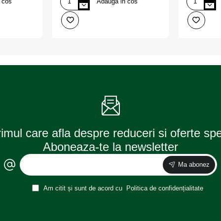
 cos
Adauga in cos
Soluţie
Turtle
Liqui
solutie
Moly
profesionala
curăţat
pentru
jante
curatat
jante
500ml
rimul care afla despre reduceri si oferte sp
Aboneaza-te la newsletter
Ma abonez
Am citit și sunt de acord cu
Politica de confidențialitate