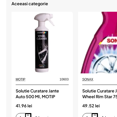
Sonax
Aceeasi categorie
MOTIP
10603
SONAX
Solutie Curatare Jante
Solutie Curatare 
Auto 500 Ml, MOTIP
Wheel Rim Star 7
Sonax
41.96 lei
49.52 lei