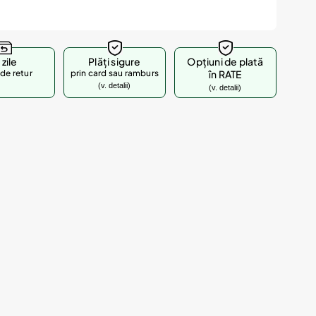
 zile
Plăți sigure
Opțiuni de plată
de retur
prin card sau ramburs
în RATE
(v. detalii)
(v. detalii)