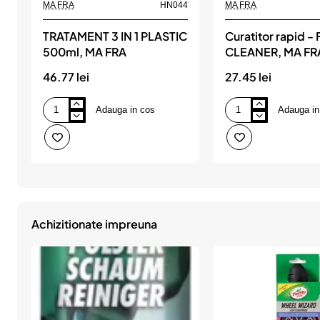
MA FRA
HN044
MA FRA
TRATAMENT 3 IN 1 PLASTIC
Curatitor rapid -
500ml, MA FRA
CLEANER, MA FR
46.77 lei
27.45 lei
Adauga in cos
Adauga in
TRATAMENT
Curatitor
3
rapid
IN
-
1
FAST
PLASTIC
CLEANER,
500ml,
MA
MA
FRA
FRA
Achizitionate impreuna