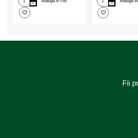
Adauga in cos
Adauga in
Solutie
Solutie
Curatare
Curatare
Jante
Jante
Auto
Wheel
500
Rim
Ml,
Star
MOTIP
750Ml
Sonax
Fii p