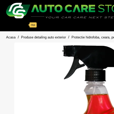
Categorii
Detailing auto
Accesorii
Pache
Hot
home
Acasa
Produse detailing auto exterior
Protectie hidrofoba, ceara, p