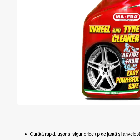
In Stoc
Curăță rapid, ușor și sigur orice tip de jantă și anvelop