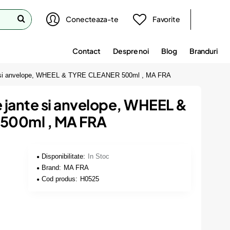
Conecteaza-te
Favorite
Contact
Despre noi
Blog
Branduri
te si anvelope, WHEEL & TYRE CLEANER 500ml , MA FRA
e jante si anvelope, WHEEL &
500ml , MA FRA
Disponibilitate:
In Stoc
Brand:
MA FRA
Cod produs:
H0525