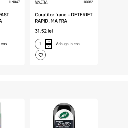
HN047
MA FRA
H0082
 FAST
Curatitor frane - DETERJET
A
RAPID, MA FRA
31.52 lei
 cos
Adauga in cos
Curatitor
frane
-
DETERJET
RAPID,
MA
FRA