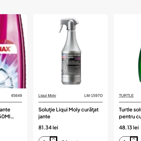
45649
Liqui Moly
LM-1597O
TURTLE
Jante
Soluţie Liqui Moly curăţat
Turtle so
50Ml
jante
pentru cu
500ml
81.34 lei
48.13 lei