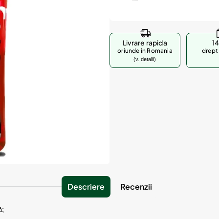
Livrare rapida
14
oriunde in Romania
drept 
(v. detalii)
Descriere
Recenzii
ă;