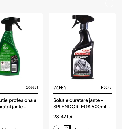
106614
MA FRA
H0245
M
lutie profesionala
Solutie curatare jante -
S
ratat jante
SPLENDORLEGA 500ml ,
a
MA FRA
28.47 lei
8
M