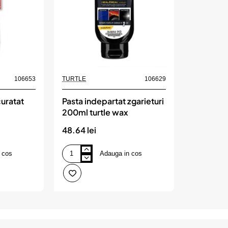
106653
TURTLE
106629
curatat
Pasta indepartat zgarieturi
200ml turtle wax
48.64 lei
 cos
Adauga in cos
Pasta
indepartat
zgarieturi
200ml
turtle
wax