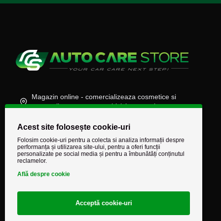
Magazin online - comercializeaza cosmetice si
accesorii auto, moto, atv, biciclete, camioane
(+40) 745 848 890
Acest site folosește cookie-uri
comenzi@autocarestore.ro
Folosim cookie-uri pentru a colecta si analiza informații despre
performanța și utilizarea site-ului, pentru a oferi funcții
personalizate pe social media și pentru a îmbunătăți conținutul
reclamelor.
Află despre cookie
Acceptă cookie-uri