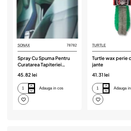
SONAX
78782
TURTLE
Spray Cu Spuma Pentru
Turtle wax perie 
Curatarea Tapiteriei
jante
Textile 400 Ml Sonax
45.82 lei
41.31 lei
Adauga in cos
Adauga in
Spray
Turtle
Cu
wax
Spuma
perie
Pentru
curatat
Curatarea
jante
Tapiteriei
Textile
400
Ml