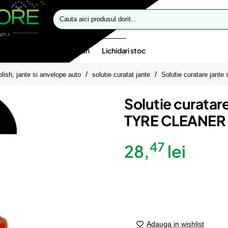
Cauta
aici
produsul
dorit...
te speciale
Oferte flash
Lichidari stoc
olish, jante si anvelope auto
solutie curatat jante
Solutie curatare jan
Solutie curatar
TYRE CLEANER 
47
28,
lei
Adauga in wishlist