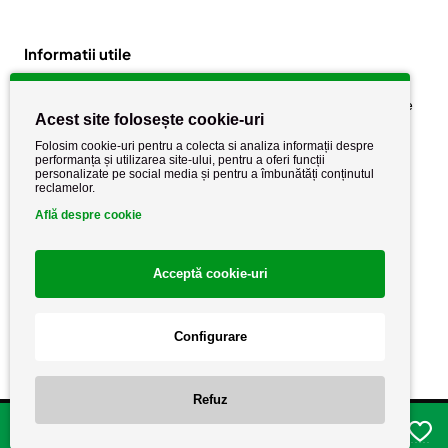
Informatii utile
Despre noi
Politica de confidențialitate
Acest site folosește cookie-uri
Stiri si noutati
Politica de retur
Folosim cookie-uri pentru a colecta si analiza informații despre
Politica de cookie
performanța și utilizarea site-ului, pentru a oferi funcții
Termeni si conditii
personalizate pe social media și pentru a îmbunătăți conținutul
reclamelor.
Află despre cookie
Acceptă cookie-uri
Configurare
Copyright AutoCareStore.ro © 2026 Toate drepturile rezervate.
Refuz
Adauga in cos