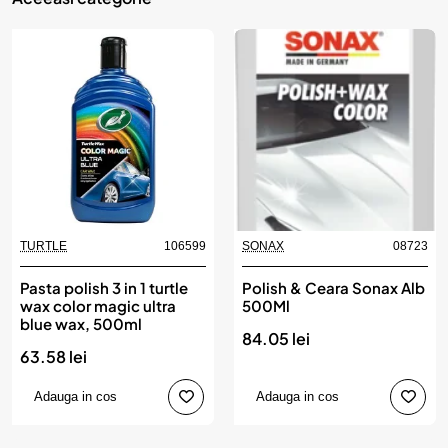
TURTLE
106599
SONAX
08723
Pasta polish 3 in 1 turtle
Polish & Ceara Sonax Alb
wax color magic ultra
500Ml
blue wax, 500ml
84.05 lei
63.58 lei
Adauga in cos
Adauga in cos