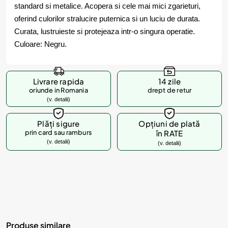
standard si metalice. Acopera si cele mai mici zgarieturi,
oferind culorilor stralucire puternica si un luciu de durata.
Curata, lustruieste si protejeaza intr-o singura operatie.
Culoare: Negru.
Livrare rapida
14 zile
oriunde in Romania
drept de retur
(v. detalii)
Plăți sigure
Opțiuni de plată
prin card sau ramburs
în RATE
(v. detalii)
(v. detalii)
Produse similare