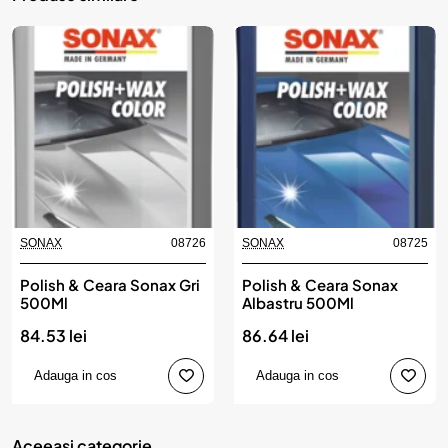
SONAX
08726
SONAX
08725
Polish & Ceara Sonax Gri
Polish & Ceara Sonax
500Ml
Albastru 500Ml
84.53 lei
86.64 lei
Adauga in cos
Adauga in cos
Aceeasi categorie