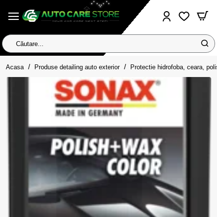
Căutare...
home
Acasa
Produse detailing auto exterior
Protectie hidrofoba, ceara, pol