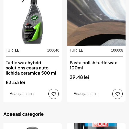
TURTLE
106640
TURTLE
106608
Turtle wax hybrid
Pasta polish turtle wax
solutions ceara auto
100ml
lichida ceramica 500 ml
29.48 lei
83.53 lei
Adauga in cos
Adauga in cos
Aceeasi categorie