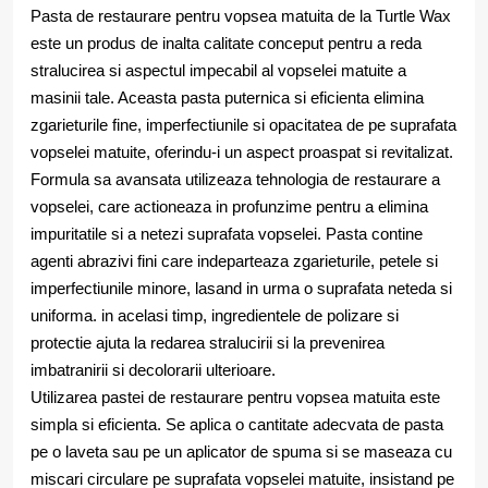
Pasta de restaurare pentru vopsea matuita de la Turtle Wax
este un produs de inalta calitate conceput pentru a reda
stralucirea si aspectul impecabil al vopselei matuite a
masinii tale. Aceasta pasta puternica si eficienta elimina
zgarieturile fine, imperfectiunile si opacitatea de pe suprafata
vopselei matuite, oferindu-i un aspect proaspat si revitalizat.
Formula sa avansata utilizeaza tehnologia de restaurare a
vopselei, care actioneaza in profunzime pentru a elimina
impuritatile si a netezi suprafata vopselei. Pasta contine
agenti abrazivi fini care indeparteaza zgarieturile, petele si
imperfectiunile minore, lasand in urma o suprafata neteda si
uniforma. in acelasi timp, ingredientele de polizare si
protectie ajuta la redarea stralucirii si la prevenirea
imbatranirii si decolorarii ulterioare.
Utilizarea pastei de restaurare pentru vopsea matuita este
simpla si eficienta. Se aplica o cantitate adecvata de pasta
pe o laveta sau pe un aplicator de spuma si se maseaza cu
miscari circulare pe suprafata vopselei matuite, insistand pe