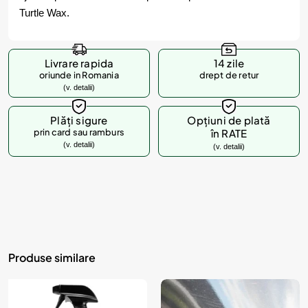
Turtle Wax.
Livrare rapida
14 zile
oriunde in Romania
drept de retur
(v. detalii)
Plăți sigure
Opțiuni de plată
prin card sau ramburs
în RATE
(v. detalii)
(v. detalii)
Produse similare