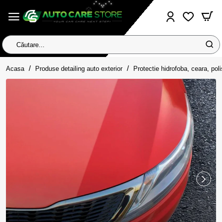
Căutare...
home
Acasa
Produse detailing auto exterior
Protectie hidrofoba, ceara, pol