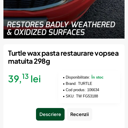
Turtle wax pasta restaurare vopsea
matuita 298g
13
39,
lei
Disponibilitate:
În stoc
Brand:
TURTLE
Cod produs:
106634
SKU:
TW FG53188
Descriere
Recenzii