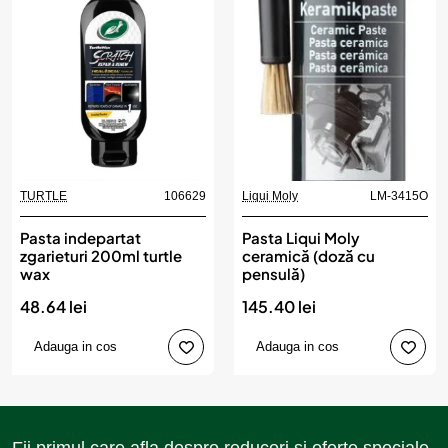
TURTLE
106629
Liqui Moly
LM-3415O
Pasta indepartat
Pasta Liqui Moly
zgarieturi 200ml turtle
ceramică (doză cu
wax
pensulă)
48.64 lei
145.40 lei
Adauga in cos
Adauga in cos