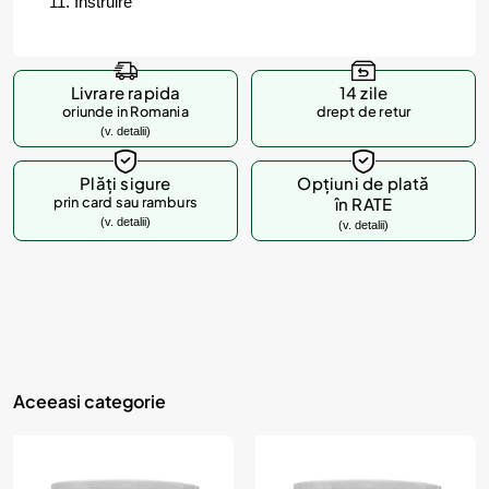
Instruire
Livrare rapida
14 zile
oriunde in Romania
drept de retur
(v. detalii)
Plăți sigure
Opțiuni de plată
prin card sau ramburs
în RATE
(v. detalii)
(v. detalii)
Aceeasi categorie