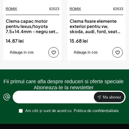
ROMIX
62023
ROMIX
62633
Clema capac motor
Clema fixare elemente
pentru lexus/toyota
exterior pentru vw,
7.5x14.4mm - negru set
skoda, audi, ford, seat
10 buc, ROMIX
4.5x22mm set 10buc,
14.87 lei
15.68 lei
ROMIX
Adauga in cos
Adauga in cos
Fii primul care afla despre reduceri si oferte speciale
Aboneaza-te la newsletter
Ma abonez
Am citit și sunt de acord cu
Politica de confidențialitate