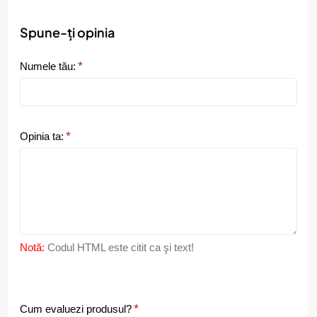
Spune-ți opinia
Numele tău:
Opinia ta:
Notă:
Codul HTML este citit ca şi text!
C
Cum evaluezi produsul?