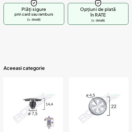
d
u
Plăți sigure
Opțiuni de plată
prin card sau ramburs
în RATE
s
(v. detalii)
(v. detalii)
u
l
?
Aceeasi categorie