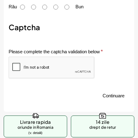
u
Rău
Bun
m
e
Captcha
v
a
Please complete the captcha validation below
l
u
e
z
Continuare
i
p
r
Livrare rapida
14 zile
o
oriunde in Romania
drept de retur
(v. detalii)