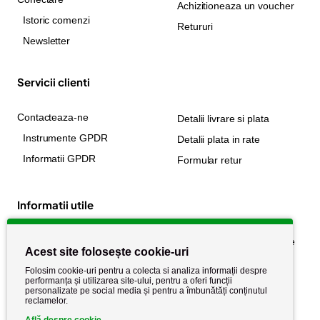
Achizitioneaza un voucher
Istoric comenzi
Retururi
Newsletter
Servicii clienti
Contacteaza-ne
Detalii livrare si plata
Instrumente GPDR
Detalii plata in rate
Informatii GPDR
Formular retur
Informatii utile
Despre noi
Politica de confidențialitate
Acest site folosește cookie-uri
Stiri si noutati
Politica de retur
Folosim cookie-uri pentru a colecta si analiza informații despre
Politica de cookie
performanța și utilizarea site-ului, pentru a oferi funcții
Termeni si conditii
personalizate pe social media și pentru a îmbunătăți conținutul
reclamelor.