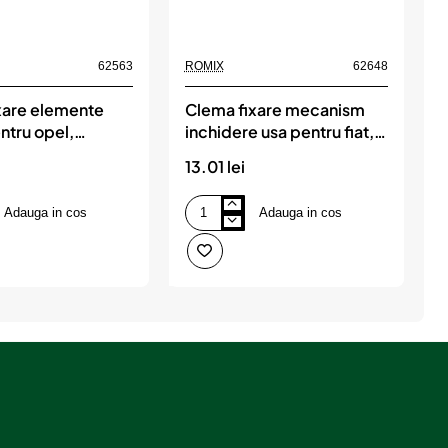
62563
ROMIX
62648
R
xare elemente
Clema fixare mecanism
C
ntru opel,
inchidere usa pentru fiat,
 set 10 buc,
alfa, lancia, alb - set 10
13.01 lei
2
buc, ROMIX
Adauga in cos
Adauga in cos
Clema
C
fixare
f
mecanism
p
inchidere
p
usa
v
pentru
s
fiat,
1
alfa,
b
lancia,
alb
-
set
10
buc,
ROMIX