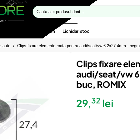
Cauta
aici
produsul
dorit...
te speciale
Oferte flash
Lichidari stoc
e auto
Clips fixare elemente roata pentru audi/seat/vw 6.2x27.4mm - neg
Clips fixare el
audi/seat/vw 6
buc, ROMIX
32
29,
lei