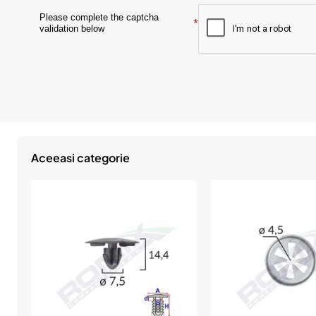
v
Please complete the captcha
validation below
a
l
u
e
z
Aceeasi categorie
i
p
r
o
d