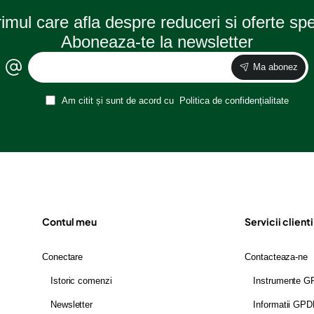
rimul care afla despre reduceri si oferte sp
Aboneaza-te la newsletter
Ma abonez
Am citit și sunt de acord cu
Politica de confidențialitate
Contul meu
Servicii clienti
Conectare
Contacteaza-ne
Istoric comenzi
Instrumente 
Newsletter
Informatii GP