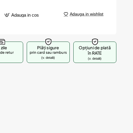
Adauga in wishlist
Adauga in cos
 zile
Plăți sigure
Opțiuni de plată
de retur
prin card sau ramburs
în RATE
(v. detalii)
(v. detalii)