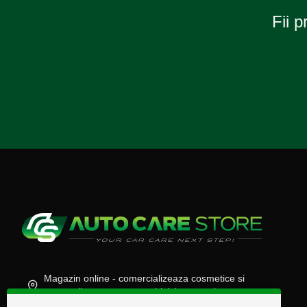
Fii p
Magazin online - comercializeaza cosmetice si
accesorii auto, moto, atv, biciclete, camioane