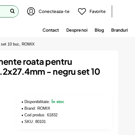
Conecteaza-te
Favorite
Contact
Despre noi
Blog
Branduri
ru set 10 buc, ROMIX
emente roata pentru
.2x27.4mm - negru set 10
Disponibilitate:
În stoc
Brand:
ROMIX
Cod produs:
61832
SKU:
80101