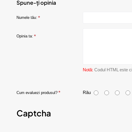
Spune-ți opinia
Numele tău:
Opinia ta:
Notă:
Codul HTML este citi
C
Rău
Cum evaluezi produsul?
u
Captcha
m
e