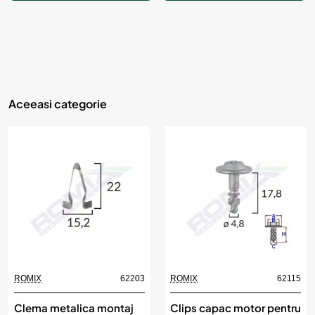
Aceeasi categorie
ROMIX
62203
ROMIX
62115
Clema metalica montaj
Clips capac motor pentru