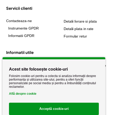
Servicii clienti
Contacteaza-ne
Detalii livrare si plata
Instrumente GPDR
Detalii plata in rate
Informatii GPDR
Formular retur
Informatii utile
Despre noi
Politica de confidențialitate
Acest site folosește cookie-uri
Stiri si noutati
Politica de retur
Folosim cookie-uri pentru a colecta si analiza informații despre
Politica de cookie
performanța și utilizarea site-ului, pentru a oferi funcții
Termeni si conditii
personalizate pe social media și pentru a îmbunătăți conținutul
reclamelor.
Află despre cookie
Acceptă cookie-uri