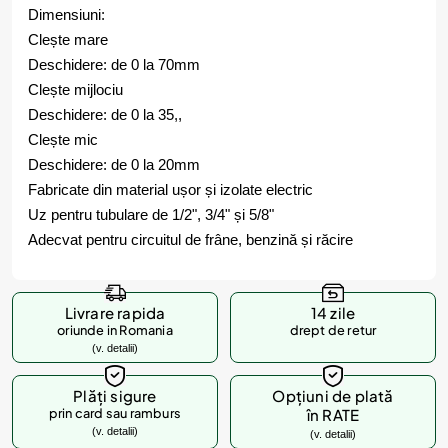
Dimensiuni:
Clește mare
Deschidere: de 0 la 70mm
Clește mijlociu
Deschidere: de 0 la 35,,
Clește mic
Deschidere: de 0 la 20mm
Fabricate din material ușor și izolate electric
Uz pentru tubulare de 1/2", 3/4" și 5/8"
Adecvat pentru circuitul de frâne, benzină și răcire
Livrare rapida
14 zile
oriunde in Romania
drept de retur
(v. detalii)
Plăți sigure
Opțiuni de plată
prin card sau ramburs
în RATE
(v. detalii)
(v. detalii)