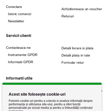
Conectare
Achizitioneaza un voucher
Istoric comenzi
Retururi
Newsletter
Servicii clienti
Contacteaza-ne
Detalii livrare si plata
Instrumente GPDR
Detalii plata in rate
Informatii GPDR
Formular retur
Informatii utile
Despre noi
Politica de confidențialitate
Acest site folosește cookie-uri
Stiri si noutati
Politica de retur
Folosim cookie-uri pentru a colecta si analiza informații despre
Politica de cookie
performanța și utilizarea site-ului, pentru a oferi funcții
Termeni si conditii
personalizate pe social media și pentru a îmbunătăți conținutul