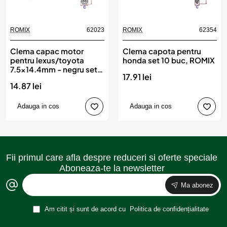
ROMIX
62023
ROMIX
62354
Clema capac motor
Clema capota pentru
pentru lexus/toyota
honda set 10 buc, ROMIX
7.5x14.4mm - negru set
17.91 lei
10 buc, ROMIX
14.87 lei
Adauga in cos
Adauga in cos
Fii primul care afla despre reduceri si oferte speciale
Aboneaza-te la newsletter
Ma abonez
Am citit și sunt de acord cu
Politica de confidențialitate