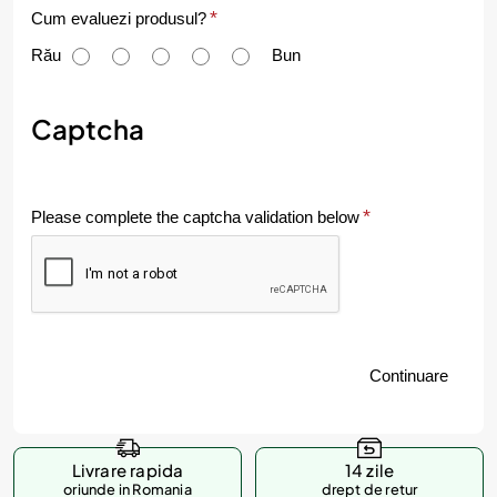
C
Cum evaluezi produsul?
u
Rău
Bun
m
e
Captcha
v
a
Please complete the captcha validation below
l
u
e
z
Continuare
i
p
r
Livrare rapida
14 zile
o
oriunde in Romania
drept de retur