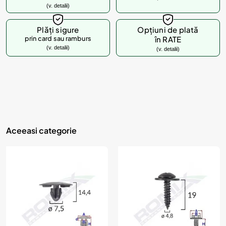
(v. detalii)
d
u
Plăți sigure
Opțiuni de plată
prin card sau ramburs
în RATE
s
(v. detalii)
(v. detalii)
u
l
?
Aceeasi categorie