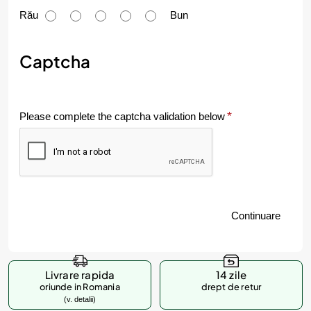
u
Rău
Bun
m
e
Captcha
v
a
Please complete the captcha validation below
l
u
e
z
Continuare
i
p
r
Livrare rapida
14 zile
o
oriunde in Romania
drept de retur
(v. detalii)