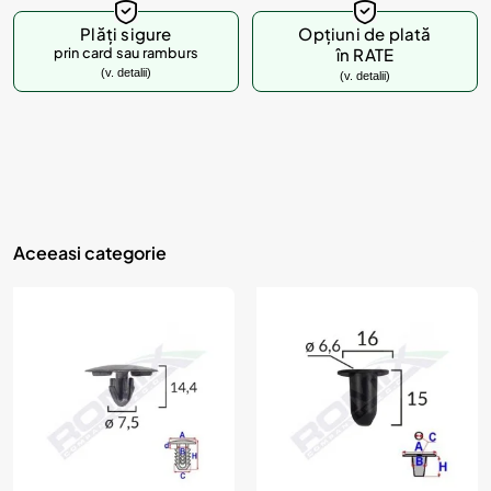
d
u
Plăți sigure
Opțiuni de plată
prin card sau ramburs
în RATE
s
(v. detalii)
(v. detalii)
u
l
?
Aceeasi categorie