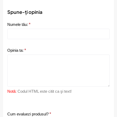
Spune-ți opinia
Numele tău:
Opinia ta:
Notă:
Codul HTML este citit ca şi text!
C
Cum evaluezi produsul?