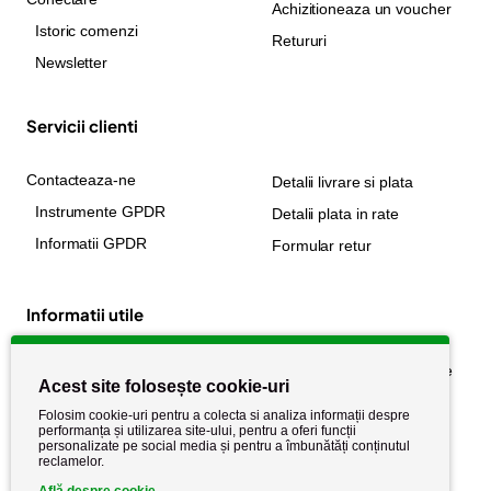
Achizitioneaza un voucher
Istoric comenzi
Retururi
Newsletter
Servicii clienti
Contacteaza-ne
Detalii livrare si plata
Instrumente GPDR
Detalii plata in rate
Informatii GPDR
Formular retur
Informatii utile
Despre noi
Politica de confidențialitate
Acest site folosește cookie-uri
Stiri si noutati
Politica de retur
Folosim cookie-uri pentru a colecta si analiza informații despre
Politica de cookie
performanța și utilizarea site-ului, pentru a oferi funcții
Termeni si conditii
personalizate pe social media și pentru a îmbunătăți conținutul
reclamelor.