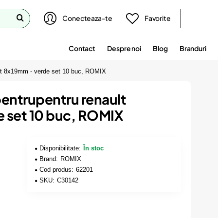
Conecteaza-te
Favorite
Contact
Despre noi
Blog
Branduri
ault 8x19mm - verde set 10 buc, ROMIX
 pentrupentru renault
 set 10 buc, ROMIX
Disponibilitate:
În stoc
Brand:
ROMIX
Cod produs:
62201
SKU:
C30142