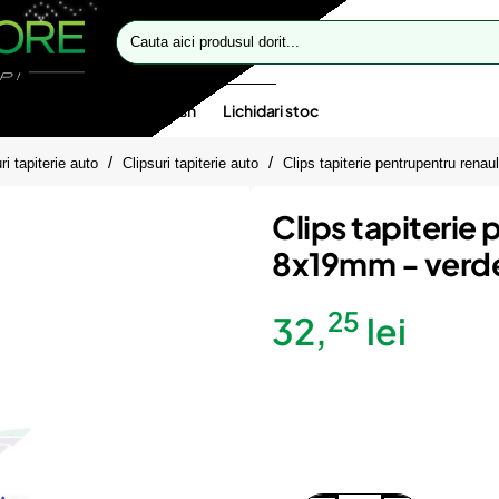
Cauta
aici
produsul
dorit...
te speciale
Oferte flash
Lichidari stoc
ri tapiterie auto
Clipsuri tapiterie auto
Clips tapiterie pentrupentru ren
Clips tapiterie
8x19mm - verde
25
32,
lei