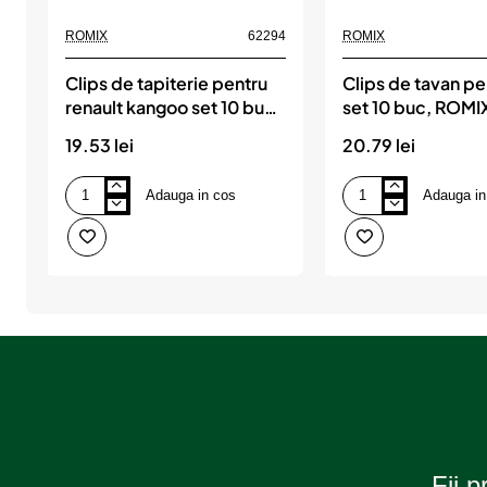
s
ROMIX
62294
ROMIX
u
Clips de tapiterie pentru
Clips de tavan pen
l
renault kangoo set 10 buc,
set 10 buc, ROMI
ROMIX
?
19.53 lei
20.79 lei
Adauga in cos
Adauga in
Clips
Clips
de
de
tapiterie
tavan
pentru
pentru
renault
fiat
kangoo
set
set
10
10
buc,
buc,
ROMIX
ROMIX
Fii p