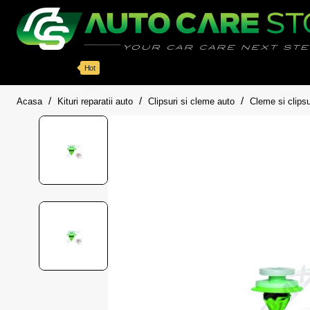
Categorii
Detailing auto
Accesorii
Pache
Hot
home
Acasa
Kituri reparatii auto
Clipsuri si cleme auto
Cleme si clipsu