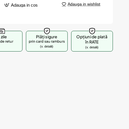
Adauga in wishlist
Adauga in cos
 zile
Plăți sigure
Opțiuni de plată
de retur
prin card sau ramburs
în RATE
(v. detalii)
(v. detalii)