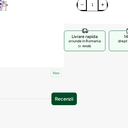
Livrare rapida
14
oriunde in Romania
drept 
(v. detalii)
Nou
Recenzii