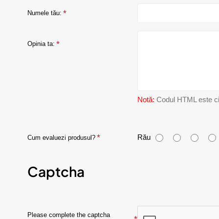
Numele tău:
Opinia ta:
Notă:
Codul HTML este citi
C
Rău
Cum evaluezi produsul?
u
Captcha
m
e
v
Please complete the captcha