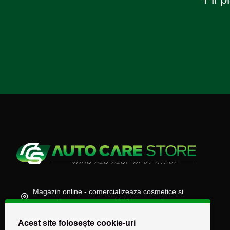
Magazin online - comercializeaza cosmetice si
accesorii auto, moto, atv, biciclete, camioane
(+40) 745 848 890
Acest site folosește cookie-uri