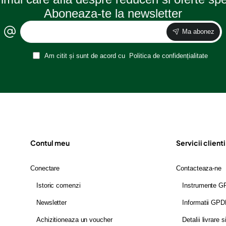
Aboneaza-te la newsletter
Ma abonez
Am citit și sunt de acord cu
Politica de confidențialitate
Contul meu
Servicii clienti
Conectare
Contacteaza-ne
Istoric comenzi
Instrumente 
Newsletter
Informatii GP
Achizitioneaza un voucher
Detalii livrare s