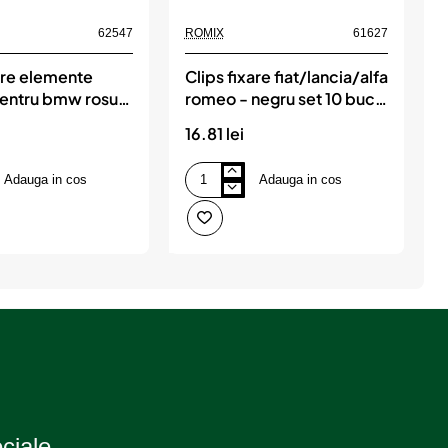
62547
ROMIX
61627
R
are elemente
Clips fixare fiat/lancia/alfa
C
 pentru bmw rosu
romeo - negru set 10 buc,
uc, ROMIX
ROMIX
16.81 lei
1
Adauga in cos
Adauga in cos
Clips
C
fixare
f
fiat/lancia/alfa
m
romeo
2
-
u
negru
s
set
1
10
b
buc,
ROMIX
eciale