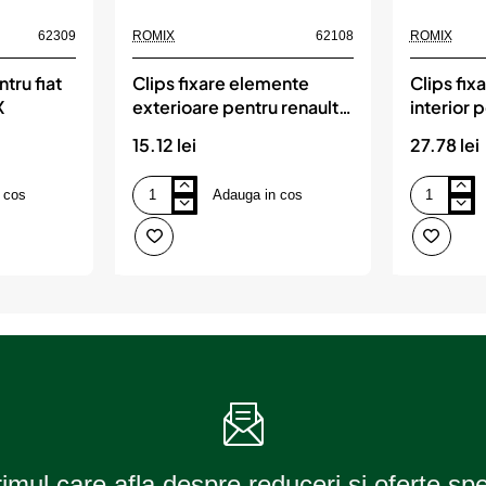
62309
ROMIX
62108
ROMIX
tru fiat
Clips fixare elemente
Clips fix
X
exterioare pentru renault
interior
7x19.7mm - alb set 10
set 10 b
15.12 lei
27.78 lei
buc, ROMIX
 cos
Adauga in cos
Clips
Clips
fixare
fixare
elemente
elemente
exterioare
interior
pentru
pentru
renault
bmw
7x19.7mm
rosu
-
set
alb
10
set
buc,
10
ROMIX
buc,
ROMIX
rimul care afla despre reduceri si oferte sp