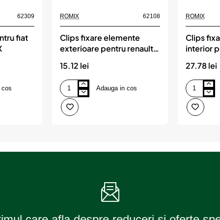
62309
ROMIX
62108
ROMIX
tru fiat
Clips fixare elemente
Clips fix
X
exterioare pentru renault
interior
7x19.7mm - alb set 10
set 10 b
15.12 lei
27.78 lei
buc, ROMIX
 cos
Adauga in cos
Clips
Clips
fixare
fixare
elemente
elemente
exterioare
interior
pentru
pentru
renault
bmw
7x19.7mm
rosu
-
set
alb
10
set
buc,
10
ROMIX
buc,
ROMIX
rimul care afla despre reduceri si oferte sp