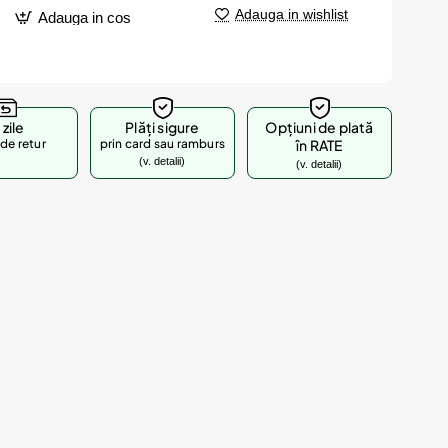
Adauga in wishlist
Adauga in cos
 zile
Plăți sigure
Opțiuni de plată
de retur
prin card sau ramburs
în RATE
(v. detalii)
(v. detalii)