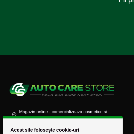
Magazin online - comercializeaza cosmetice si
accesorii auto, moto, atv, biciclete, camioane
(+40) 745 848 890
Acest site folosește cookie-uri