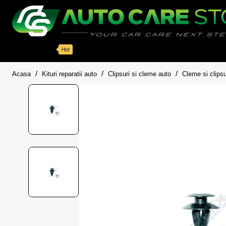
Categorii
Detailing auto
Accesorii
Pache
Hot
home
Acasa
Kituri reparatii auto
Clipsuri si cleme auto
Cleme si clipsu