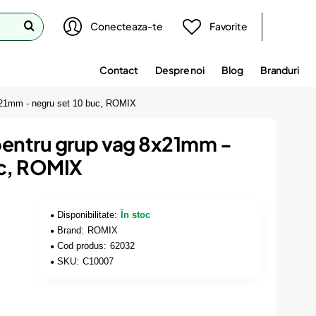
Conecteaza-te
Favorite
Contact
Despre noi
Blog
Branduri
8x21mm - negru set 10 buc, ROMIX
 pentru grup vag 8x21mm -
uc, ROMIX
Disponibilitate:
În stoc
Brand:
ROMIX
Cod produs:
62032
SKU:
C10007