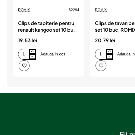
s
ROMIX
62294
ROMIX
u
Clips de tapiterie pentru
Clips de tavan pen
l
renault kangoo set 10 buc,
set 10 buc, ROMI
ROMIX
?
19.53 lei
20.79 lei
Adauga in cos
Adauga in
Clips
Clips
de
de
tapiterie
tavan
pentru
pentru
renault
fiat
kangoo
set
set
10
10
buc,
buc,
ROMIX
ROMIX
Fii p