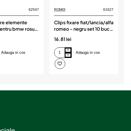
62547
ROMIX
61627
R
are elemente
Clips fixare fiat/lancia/alfa
C
 pentru bmw rosu
romeo - negru set 10 buc,
uc, ROMIX
ROMIX
16.81 lei
1
Adauga in cos
Adauga in cos
Clips
C
fixare
f
fiat/lancia/alfa
m
romeo
2
-
u
negru
s
set
1
10
b
buc,
ROMIX
eciale