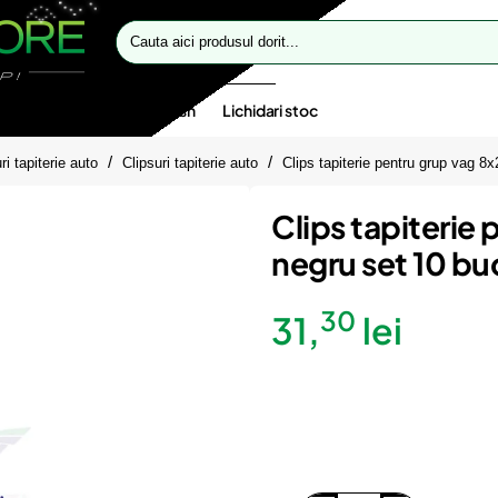
Cauta
aici
produsul
dorit...
te speciale
Oferte flash
Lichidari stoc
ri tapiterie auto
Clipsuri tapiterie auto
Clips tapiterie pentru grup vag 
Clips tapiterie
negru set 10 b
30
31,
lei