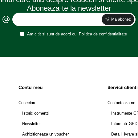
Aboneaza-te la newsletter
Ma abonez
Am citit și sunt de acord cu
Politica de confidențialitate
Contul meu
Servicii clienti
Conectare
Contacteaza-ne
Istoric comenzi
Instrumente 
Newsletter
Informatii GP
Achizitioneaza un voucher
Detalii livrare s