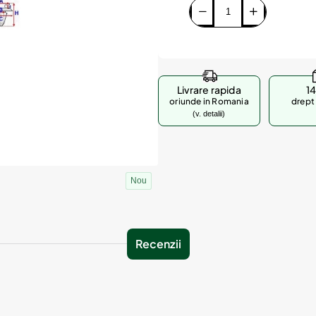
Livrare rapida
14
oriunde in Romania
drept 
(v. detalii)
Nou
Recenzii