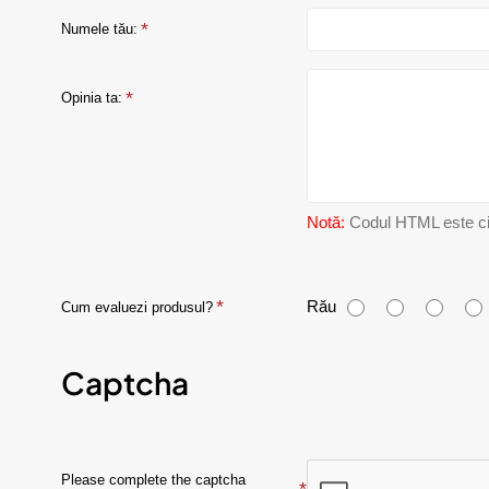
Numele tău:
Opinia ta:
Notă:
Codul HTML este citi
C
Rău
Cum evaluezi produsul?
u
Captcha
m
e
v
Please complete the captcha