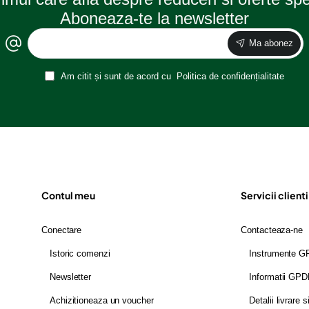
Aboneaza-te la newsletter
Ma abonez
Am citit și sunt de acord cu
Politica de confidențialitate
Contul meu
Servicii clienti
Conectare
Contacteaza-ne
Istoric comenzi
Instrumente 
Newsletter
Informatii GP
Achizitioneaza un voucher
Detalii livrare s