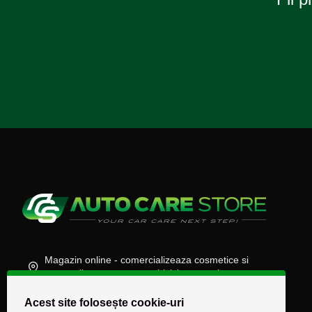
Magazin online - comercializeaza cosmetice si
accesorii auto, moto, atv, biciclete, camioane
(+40) 745 848 890
Acest site folosește cookie-uri