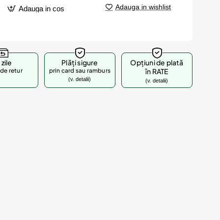
Adauga in wishlist
Adauga in cos
 zile
Plăți sigure
Opțiuni de plată
de retur
prin card sau ramburs
în RATE
(v. detalii)
(v. detalii)