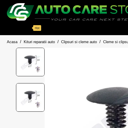
Categorii
Detailing auto
Accesorii
Pache
Hot
home
Acasa
Kituri reparatii auto
Clipsuri si cleme auto
Cleme si clipsu