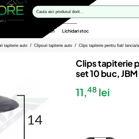
Cauta
aici
produsul
dorit...
te speciale
Oferte flash
Lichidari stoc
ri tapiterie auto
Clipsuri tapiterie auto
Clips tapiterie pentru fiat/ lanci
Clips tapiterie 
set 10 buc, JBM
48
11,
lei