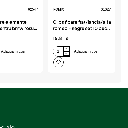
62547
ROMIX
61627
R
are elemente
Clips fixare fiat/lancia/alfa
C
 pentru bmw rosu
romeo - negru set 10 buc,
uc, ROMIX
ROMIX
16.81 lei
1
Adauga in cos
Adauga in cos
Clips
C
fixare
f
fiat/lancia/alfa
m
romeo
2
-
u
negru
s
set
1
10
b
buc,
ROMIX
eciale