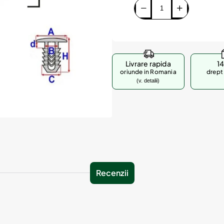
Livrare rapida
14
oriunde in Romania
drept 
(v. detalii)
Recenzii