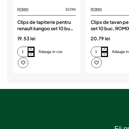
s
ROMIX
62294
ROMIX
u
Clips de tapiterie pentru
Clips de tavan pen
l
renault kangoo set 10 buc,
set 10 buc, ROMI
ROMIX
?
19.53 lei
20.79 lei
Adauga in cos
Adauga in
Clips
Clips
de
de
tapiterie
tavan
pentru
pentru
renault
fiat
kangoo
set
set
10
10
buc,
buc,
ROMIX
ROMIX
Fii p