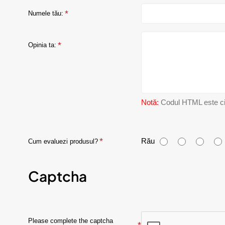
Numele tău:
Opinia ta:
Notă:
Codul HTML este citi
C
Rău
Cum evaluezi produsul?
u
Captcha
m
e
v
Please complete the captcha