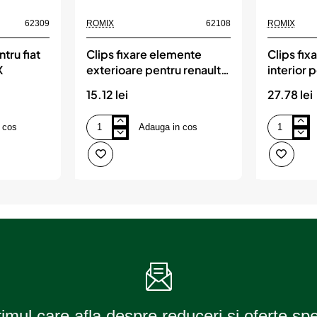
62309
ROMIX
62108
ROMIX
tru fiat
Clips fixare elemente
Clips fix
X
exterioare pentru renault
interior
7x19.7mm - alb set 10
set 10 b
15.12 lei
27.78 lei
buc, ROMIX
 cos
Adauga in cos
Clips
Clips
fixare
fixare
elemente
elemente
exterioare
interior
pentru
pentru
renault
bmw
7x19.7mm
rosu
-
set
alb
10
set
buc,
10
ROMIX
buc,
ROMIX
rimul care afla despre reduceri si oferte sp