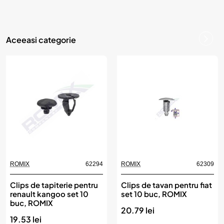
p
r
o
Aceeasi categorie
d
u
s
u
l
?
ROMIX
62294
ROMIX
62309
Clips de tapiterie pentru
Clips de tavan pentru fiat
renault kangoo set 10
set 10 buc, ROMIX
buc, ROMIX
20.79 lei
19.53 lei