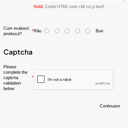
Notă:
Codul HTML este citit ca şi text!
C
Cum evaluezi
Rău
Bun
produsul?
u
m
Captcha
e
v
Please
complete the
a
captcha
l
validation
below
u
e
Continuare
z
i