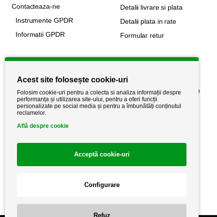
Contacteaza-ne
Detalii livrare si plata
Instrumente GPDR
Detalii plata in rate
Informatii GPDR
Formular retur
Informatii utile
Acest site folosește cookie-uri
Despre noi
Politica de confidențialitate
Folosim cookie-uri pentru a colecta si analiza informații despre
performanța și utilizarea site-ului, pentru a oferi funcții
Stiri si noutati
Politica de retur
personalizate pe social media și pentru a îmbunătăți conținutul
reclamelor.
Politica de cookie
Termeni si conditii
Află despre cookie
Acceptă cookie-uri
Configurare
Refuz