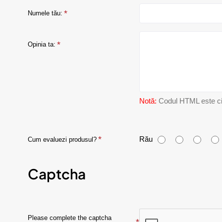
Numele tău:
Opinia ta:
Notă:
Codul HTML este citi
C
Rău
Cum evaluezi produsul?
u
Captcha
m
e
v
Please complete the captcha