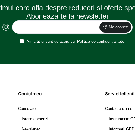
rimul care afla despre reduceri si oferte sp
Aboneaza-te la newsletter
Ma abonez
Am citit și sunt de acord cu
Politica de confidențialitate
Contul meu
Servicii clienti
Conectare
Contacteaza-ne
Istoric comenzi
Instrumente 
Newsletter
Informatii GP