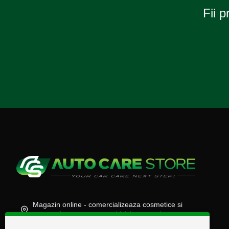
Fii p
Magazin online - comercializeaza cosmetice si
accesorii auto, moto, atv, biciclete, camioane