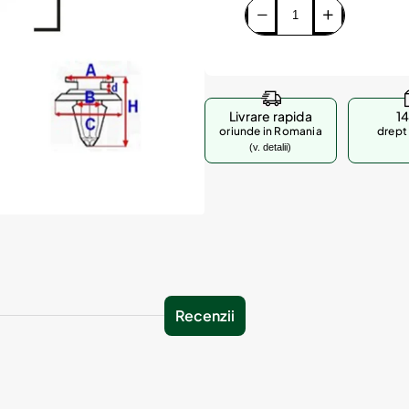
Livrare rapida
14
oriunde in Romania
drept 
(v. detalii)
Recenzii