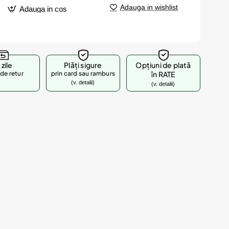
Adauga in wishlist
Adauga in cos
 zile
Plăți sigure
Opțiuni de plată
de retur
prin card sau ramburs
în RATE
(v. detalii)
(v. detalii)