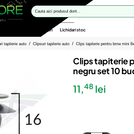
Cauta
aici
produsul
dorit...
te speciale
Oferte flash
Lichidari stoc
ri tapiterie auto
Clipsuri tapiterie auto
Clips tapiterie pentru bmw mini
Clips tapiteri
negru set 10 b
48
11,
lei