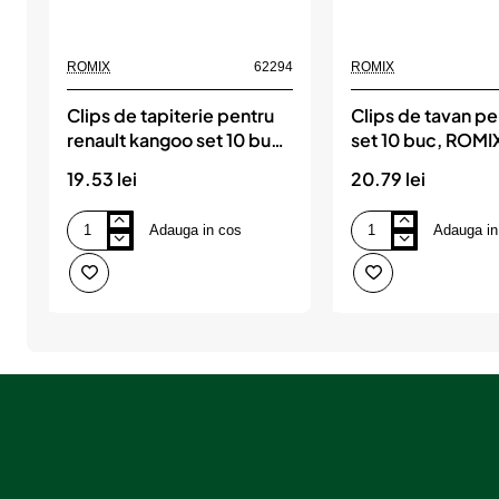
s
u
ROMIX
62294
ROMIX
l
Clips de tapiterie pentru
Clips de tavan pen
?
renault kangoo set 10 buc,
set 10 buc, ROMI
ROMIX
19.53 lei
20.79 lei
Adauga in cos
Adauga in
Clips
Clips
de
de
tapiterie
tavan
pentru
pentru
renault
fiat
kangoo
set
set
10
10
buc,
buc,
ROMIX
ROMIX