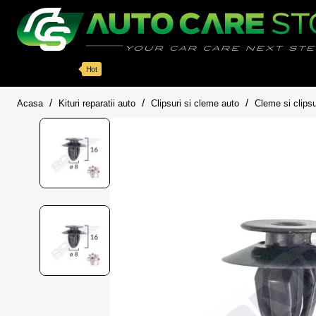
Categorii
Detailing auto
Accesorii
Pache
Hot
home
Acasa
Kituri reparatii auto
Clipsuri si cleme auto
Cleme si clipsu