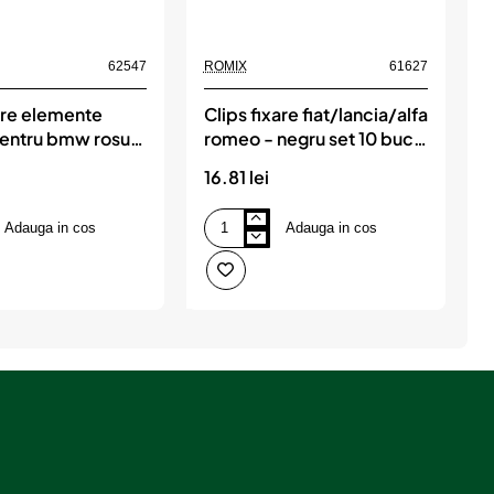
62547
ROMIX
61627
R
are elemente
Clips fixare fiat/lancia/alfa
C
 pentru bmw rosu
romeo - negru set 10 buc,
uc, ROMIX
ROMIX
16.81 lei
1
Adauga in cos
Adauga in cos
Clips
C
fixare
f
fiat/lancia/alfa
m
romeo
2
-
u
negru
s
set
1
10
b
buc,
ROMIX