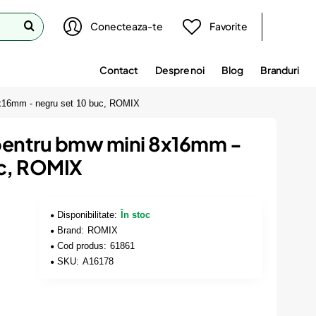
Conecteaza-te
Favorite
Contact
Despre noi
Blog
Branduri
 8x16mm - negru set 10 buc, ROMIX
e pentru bmw mini 8x16mm -
uc, ROMIX
Disponibilitate:
În stoc
Brand:
ROMIX
Cod produs:
61861
SKU:
A16178