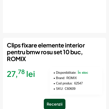
Clips fixare elemente interior
pentru bmw rosu set 10 buc,
ROMIX
78
27,
lei
Disponibilitate:
În stoc
Brand:
ROMIX
Cod produs:
62547
SKU:
C60609
Recenzii