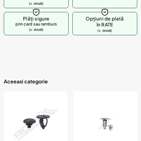
(v. detalii)
d
u
Plăți sigure
Opțiuni de plată
prin card sau ramburs
în RATE
s
(v. detalii)
(v. detalii)
u
l
?
Aceeasi categorie