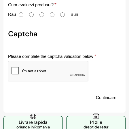
C
Cum evaluezi produsul?
u
Rău
Bun
m
e
Captcha
v
a
Please complete the captcha validation below
l
u
e
z
Continuare
i
p
r
Livrare rapida
14 zile
o
oriunde in Romania
drept de retur