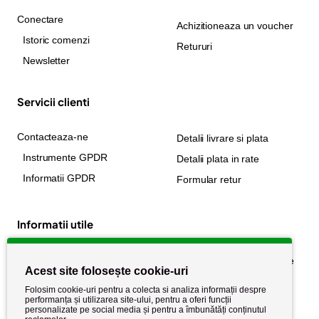
Conectare
Achizitioneaza un voucher
Istoric comenzi
Retururi
Newsletter
Servicii clienti
Contacteaza-ne
Detalii livrare si plata
Instrumente GPDR
Detalii plata in rate
Informatii GPDR
Formular retur
Informatii utile
Despre noi
Politica de confidențialitate
Acest site folosește cookie-uri
Stiri si noutati
Politica de retur
Folosim cookie-uri pentru a colecta si analiza informații despre
Politica de cookie
performanța și utilizarea site-ului, pentru a oferi funcții
Termeni si conditii
personalizate pe social media și pentru a îmbunătăți conținutul