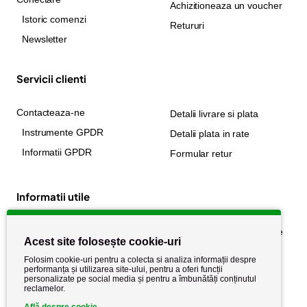
Achizitioneaza un voucher
Istoric comenzi
Retururi
Newsletter
Servicii clienti
Contacteaza-ne
Detalii livrare si plata
Instrumente GPDR
Detalii plata in rate
Informatii GPDR
Formular retur
Informatii utile
Despre noi
Politica de confidențialitate
Acest site folosește cookie-uri
Stiri si noutati
Politica de retur
Folosim cookie-uri pentru a colecta si analiza informații despre
Politica de cookie
performanța și utilizarea site-ului, pentru a oferi funcții
Termeni si conditii
personalizate pe social media și pentru a îmbunătăți conținutul
reclamelor.