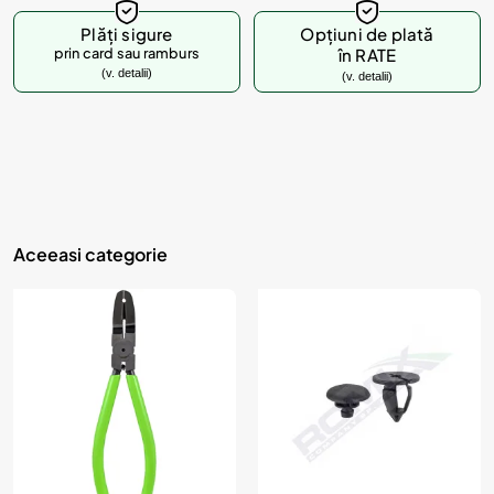
d
u
Plăți sigure
Opțiuni de plată
prin card sau ramburs
în RATE
s
(v. detalii)
(v. detalii)
u
l
?
Aceeasi categorie