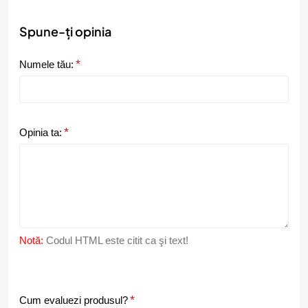
Spune-ți opinia
Numele tău:
Opinia ta:
Notă:
Codul HTML este citit ca şi text!
C
Cum evaluezi produsul?