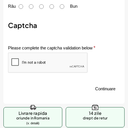
u
Rău
Bun
m
e
Captcha
v
a
Please complete the captcha validation below
l
u
e
z
Continuare
i
p
r
Livrare rapida
14 zile
o
oriunde in Romania
drept de retur
(v. detalii)