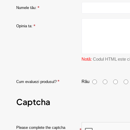
Numele tău:
Opinia ta:
Notă:
Codul HTML este citi
C
Rău
Cum evaluezi produsul?
u
Captcha
m
e
v
Please complete the captcha