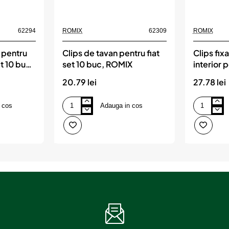
62294
ROMIX
62309
ROMIX
e pentru
Clips de tavan pentru fiat
Clips fix
t 10 buc,
set 10 buc, ROMIX
interior
set 10 b
20.79 lei
27.78 lei
 cos
Adauga in cos
Clips
Clips
de
fixare
tavan
elemente
pentru
interior
fiat
pentru
set
bmw
10
rosu
buc,
set
ROMIX
10
buc,
ROMIX