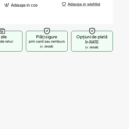
Adauga in wishlist
Adauga in cos
 zile
Plăți sigure
Opțiuni de plată
de retur
prin card sau ramburs
în RATE
(v. detalii)
(v. detalii)