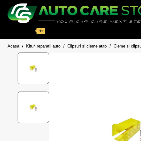
Categorii
Detailing auto
Accesorii
Pache
Hot
home
Acasa
Kituri reparatii auto
Clipsuri si cleme auto
Cleme si clipsu