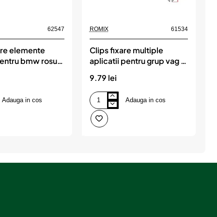
62547
ROMIX
61534
R
are elemente
Clips fixare multiple
C
 pentru bmw rosu
aplicatii pentru grup vag -
uc, ROMIX
negru set 10 buc, ROMIX
o
9.79 lei
1
Adauga in cos
Adauga in cos
Clips
C
fixare
f
multiple
p
aplicatii
a
pentru
r
grup
m
vag
o
-
-
negru
n
set
s
10
2
buc,
b
ROMIX