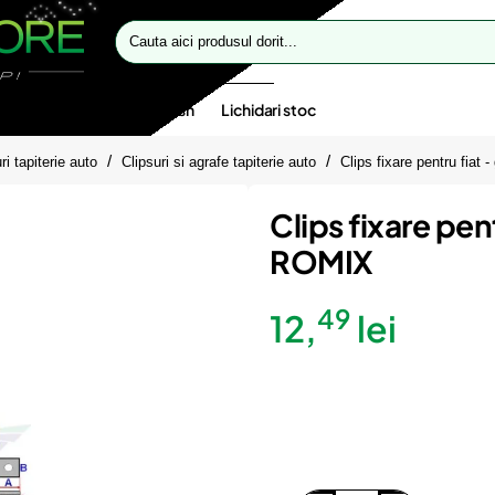
Cauta
aici
produsul
dorit...
te speciale
Oferte flash
Lichidari stoc
ri tapiterie auto
Clipsuri si agrafe tapiterie auto
Clips fixare pentru fiat
Clips fixare pen
ROMIX
49
12,
lei