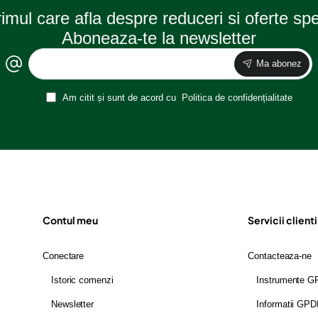
rimul care afla despre reduceri si oferte sp
Aboneaza-te la newsletter
Ma abonez
Am citit și sunt de acord cu
Politica de confidențialitate
Contul meu
Servicii clienti
Conectare
Contacteaza-ne
Istoric comenzi
Instrumente 
Newsletter
Informatii GP