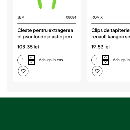
s
u
JBM
08684
ROMIX
l
Cleste pentru extragerea
Clips de tapiteri
?
clipsurilor de plastic jbm
renault kangoo se
ROMIX
103.35 lei
19.53 lei
Adauga in cos
Adauga in
Cleste
Clips
pentru
de
extragerea
tapiterie
clipsurilor
pentru
de
renault
plastic
kangoo
jbm
set
10
buc,
ROMIX