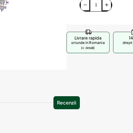
Livrare rapida
14
oriunde in Romania
drept 
(v. detalii)
Recenzii