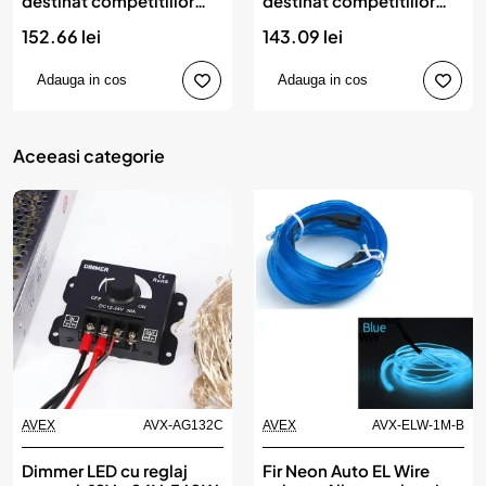
destinat competitiilor
destinat competitiilor
auto sau off-road
auto sau off-road
152.66 lei
143.09 lei
Adauga in cos
Adauga in cos
Aceeasi categorie
AVEX
AVX-AG132C
AVEX
AVX-ELW-1M-B
Dimmer LED cu reglaj
Fir Neon Auto EL Wire