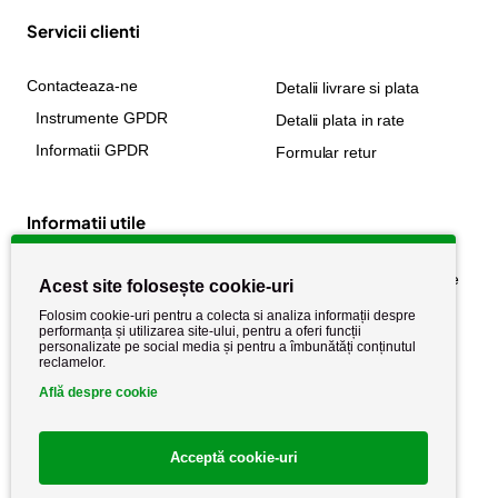
Servicii clienti
Contacteaza-ne
Detalii livrare si plata
Instrumente GPDR
Detalii plata in rate
Informatii GPDR
Formular retur
Informatii utile
Despre noi
Politica de confidențialitate
Acest site folosește cookie-uri
Stiri si noutati
Politica de retur
Folosim cookie-uri pentru a colecta si analiza informații despre
performanța și utilizarea site-ului, pentru a oferi funcții
Politica de cookie
Termeni si conditii
personalizate pe social media și pentru a îmbunătăți conținutul
reclamelor.
Află despre cookie
Acceptă cookie-uri