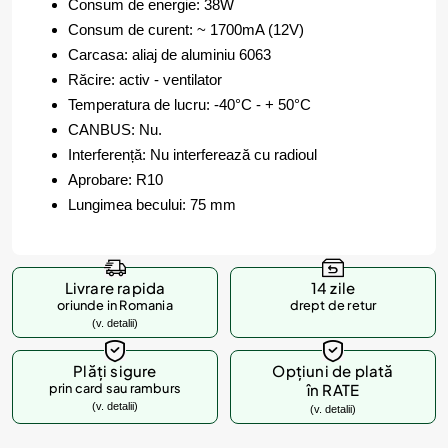
Consum de energie: 38W
Consum de curent: ~ 1700mA (12V)
Carcasa: aliaj de aluminiu 6063
Răcire: activ - ventilator
Temperatura de lucru: -40°C - + 50°C
CANBUS: Nu.
Interferență: Nu interferează cu radioul
Aprobare: R10
Lungimea becului: 75 mm
Livrare rapida
14 zile
oriunde in Romania
drept de retur
(v. detalii)
Plăți sigure
Opțiuni de plată
prin card sau ramburs
în RATE
(v. detalii)
(v. detalii)