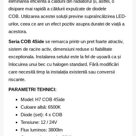
eliminarea eficientă a căldurii din radiatorul și, astfel, o
disipare mai rapidă a căldurii expulzate de diodele
COB. Utilizarea acestei soluții previne supraîncălzirea LED-
urilor, ceea ce are un efect pozitiv asupra duratei de viață a
acestora.
Seria COB 4Side
se remarca printr-un pret foarte atractiv,
sistem de racire activ, dimensiuni reduse si fiabilitate
exceptionala. Instalarea setului este la fel de ușoară ca și
înlocuirea unui bec cu halogen standard. Fără modificări
care necesită timp la instalația existentă sau conversii
riscante.
PARAMETRI TEHNICI:
Model: H7 COB 4Side
Culoare albă: 6500K
Diode (set): 4 x COB
Tensiune: 12 / 24V
Flux luminos: 3800lm