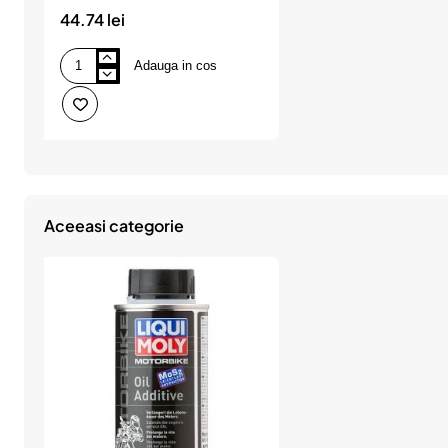
44.74 lei
Adauga in cos
Spray
Liqui
Moly
alb
de
întreţinere
Aceeasi categorie