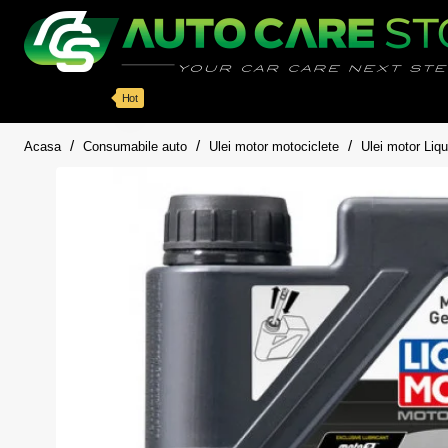
Categorii
Detailing auto
Accesorii
Pache
Hot
home
Acasa
Consumabile auto
Ulei motor motociclete
Ulei motor Liq