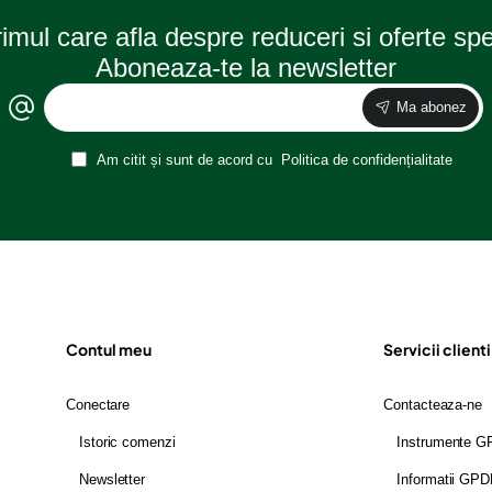
rimul care afla despre reduceri si oferte sp
Aboneaza-te la newsletter
Ma abonez
Am citit și sunt de acord cu
Politica de confidențialitate
Contul meu
Servicii clienti
Conectare
Contacteaza-ne
Istoric comenzi
Instrumente 
Newsletter
Informatii GP