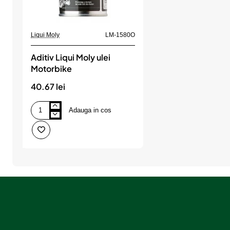
Liqui Moly
LM-1580O
Aditiv Liqui Moly ulei
Motorbike
40.67 lei
Adauga in cos
Aditiv
Liqui
Moly
ulei
Motorbike