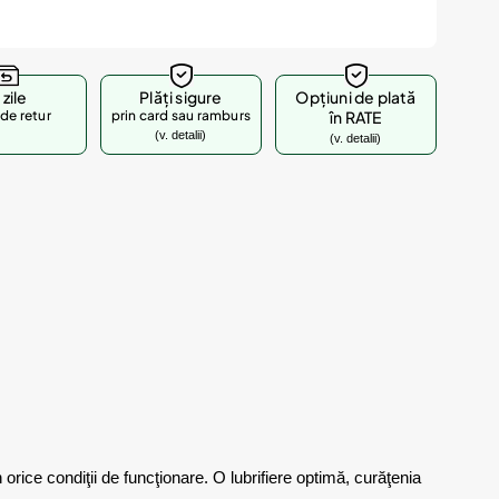
 zile
Plăți sigure
Opțiuni de plată
de retur
prin card sau ramburs
în RATE
(v. detalii)
(v. detalii)
ice condiţii de funcţionare. O lubrifiere optimă, curăţenia