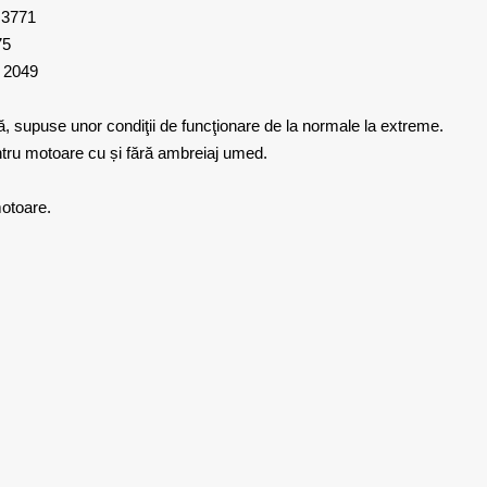
3771
5
049
ă, supuse unor condiţii de funcţionare de la normale la extreme.
entru motoare cu și fără ambreiaj umed.
motoare.