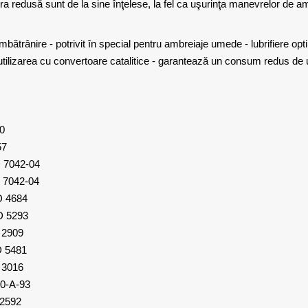
ura redusă sunt de la sine înţelese, la fel ca uşurinţa manevrelor de a
îmbătrânire - potrivit în special pentru ambreiaje umede - lubrifiere opt
ru utilizarea cu convertoare catalitice - garantează un consum redus de 
0
7
042-04
042-04
 4684
 5293
2909
5481
016
0-A-93
592