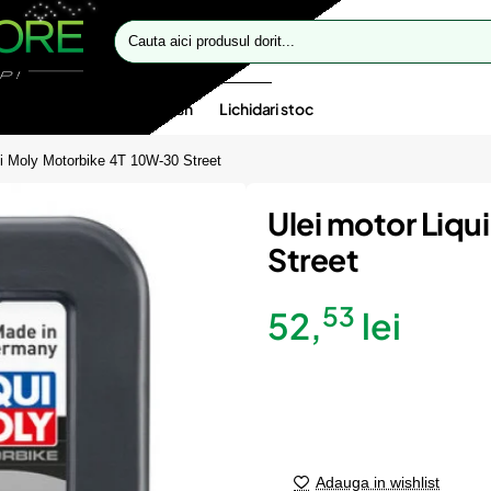
Cauta
aici
produsul
dorit...
te speciale
Oferte flash
Lichidari stoc
ui Moly Motorbike 4T 10W-30 Street
Ulei motor Liq
Street
53
52,
lei
Adauga in wishlist