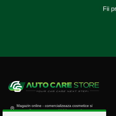
Fii p
Magazin online - comercializeaza cosmetice si
accesorii auto, moto, atv, biciclete, camioane