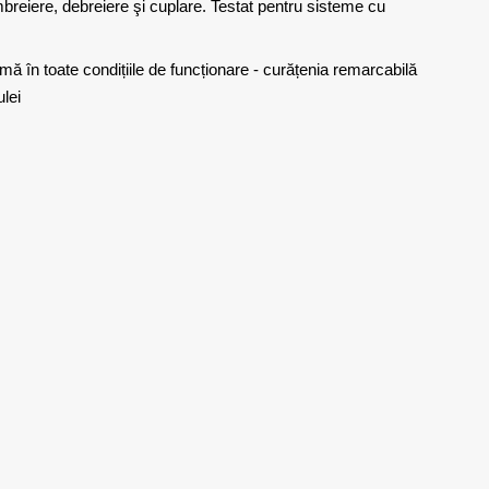
mbreiere, debreiere şi cuplare. Testat pentru sisteme cu
imă în toate condițiile de funcționare - curățenia remarcabilă
ulei