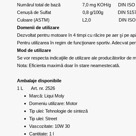
Numărul total de bază 7,0 mg KOH/g DIN ISO 
Cenușă de Sulfat 0,8 g/100g DIN 5157
Culoare (ASTM) L2,0 DIN ISO 2
Domenii de utilizare
Dezvoltat pentru motoare în 4 timpi cu răcire pe aer şi pe ap
Pentru utilizarea în regim de funcţionare sportiv. Adecvat p
Mod de utilizare
Se vor respecta indicaţiile de utilizare ale producătorilor de 
Nota: Eficienta maximă doar în stare neamestecată.
Ambalaje disponibile
1 L Art. nr. 2526
Marcă: Liqui Moly
Domeniu utilizare: Motor
Tip ulei: Tehnologie de sinteză
Tip ulei: Street
Vascozitate: 10W 30
Cantitate: 1 l