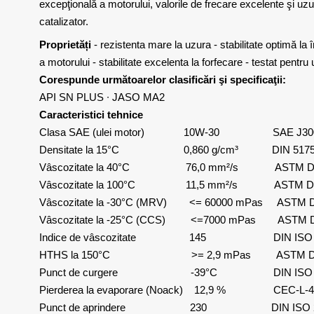
excepţională a motorului, valorile de frecare excelente şi uz
catalizator.
Proprietăți
- rezistenta mare la uzura - stabilitate optimă la 
a motorului - stabilitate excelenta la forfecare - testat pent
Corespunde următoarelor clasificări şi specificaţii:
API SN PLUS ∙ JASO MA2
Caracteristici tehnice
Clasa SAE (ulei motor) 10W-30 SAE J30
Densitate la 15°C 0,860 g/cm³ DIN 5175
Vâscozitate la 40°C 76,0 mm²/s ASTM D 7
Vâscozitate la 100°C 11,5 mm²/s ASTM D 7
Vâscozitate la -30°C (MRV) <= 60000 mPas ASTM D
Vâscozitate la -25°C (CCS) <=7000 mPas ASTM D
Indice de vâscozitate 145 DIN ISO 
HTHS la 150°C >= 2,9 mPas ASTM D 
Punct de curgere -39°C DIN ISO 3
Pierderea la evaporare (Noack) 12,9 % CEC-L-4
Punct de aprindere 230 DIN ISO 2