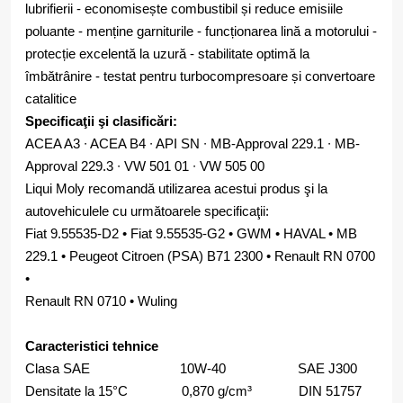
lubrifierii - economisește combustibil și reduce emisiile
poluante - menține garniturile - funcționarea lină a motorului -
protecție excelentă la uzură - stabilitate optimă la
îmbătrânire - testat pentru turbocompresoare și convertoare
catalitice
Specificaţii şi clasificări:
ACEA A3 ∙ ACEA B4 ∙ API SN ∙ MB-Approval 229.1 ∙ MB-
Approval 229.3 ∙ VW 501 01 ∙ VW 505 00
Liqui Moly recomandă utilizarea acestui produs şi la
autovehiculele cu următoarele specificaţii:
Fiat 9.55535-D2 • Fiat 9.55535-G2 • GWM • HAVAL • MB
229.1 • Peugeot Citroen (PSA) B71 2300 • Renault RN 0700
•
Renault RN 0710 • Wuling
Caracteristici tehnice
Clasa SAE 10W-40 SAE J300
Densitate la 15°C 0,870 g/cm³ DIN 51757