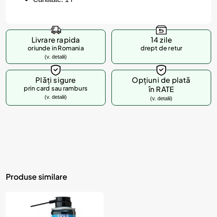
Livrare rapida
14 zile
oriunde in Romania
drept de retur
(v. detalii)
Plăți sigure
Opțiuni de plată
prin card sau ramburs
în RATE
(v. detalii)
(v. detalii)
Produse similare