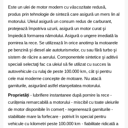
Este un ulei de motor modern cu vâscozitate redusă,
produs prin tehnologie de sinteză care asigură un mers lin al
motorului. Uleiul asigură un consum redus de carburant,
protejează împotriva uzurii, asigură un motor curat şi
împiedică formarea nămolului. Asigură o ungere imediată la
pornirea la rece. Se utilizează în orice anotimp la motoarele
pe benzină şi diesel ale autoturismelor, cu sau fără turbo şi
sistem de răcire a aerului. Componentele sintetice şi aditivii
speciali selectaţi fac ca uleiul să fie utilizat cu succes la
autovehicule cu rulaj de peste 100.000 km, cât şi pentru
cele mai moderne concepte de motoare. Nu atacă
garniturile, asigurând astfel etanşeitatea motorului.
Proprietăți
- lubrifiere instantanee după pornire la rece -
curățenia remarcabilă a motorului - miscibil cu toate uleiurile
de motor disponibile în comerț - regenerează garniturile -
stabilitate mare la forfecare - potrivit în special pentru
vehicule cu kilometri peste 100.000 km - fiabilitate ridicată a