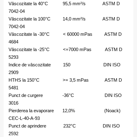
Vâscozitate la 40°C 95,5 mm²/s ASTM D
7042-04
Vâscozitate la 100°C 14,0 mm²/s ASTM D
7042-04
Vâscozitate la -30°C < 60000 mPas ASTM D
4684
Vâscozitate la -25°C <=7000 mPas ASTM D
5293
Indice de vâscozitate 150 DIN ISO
2909
HTHS la 150°C >= 3,5 mPas ASTM D
5481
Punct de curgere -36°C DIN ISO
3016
Pierderea la evaporare 12,0% (Noack)
CEC-L-40-A-93
Punct de aprindere 232°C DIN ISO
2592