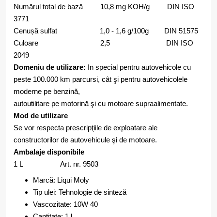
Numărul total de bază 10,8 mg KOH/g DIN ISO
3771
Cenușă sulfat 1,0 - 1,6 g/100g DIN 51575
Culoare 2,5 DIN ISO
2049
Domeniu de utilizare:
In special pentru autovehicole cu
peste 100.000 km parcursi, cât şi pentru autovehicolele
moderne pe benzină,
autoutilitare pe motorină şi cu motoare supraalimentate.
Mod de utilizare
Se vor respecta prescripţiile de exploatare ale
constructorilor de autovehicule şi de motoare.
Ambalaje disponibile
1 L Art. nr. 9503
Marcă: Liqui Moly
Tip ulei: Tehnologie de sinteză
Vascozitate: 10W 40
Cantitate: 1 l