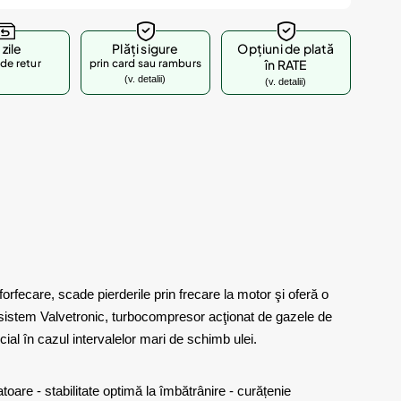
 zile
Plăți sigure
Opțiuni de plată
de retur
prin card sau ramburs
în RATE
(v. detalii)
(v. detalii)
orfecare, scade pierderile prin frecare la motor şi oferă o
 sistem Valvetronic, turbocompresor acţionat de gazele de
al în cazul intervalelor mari de schimb ulei.
toare - stabilitate optimă la îmbătrânire - curățenie