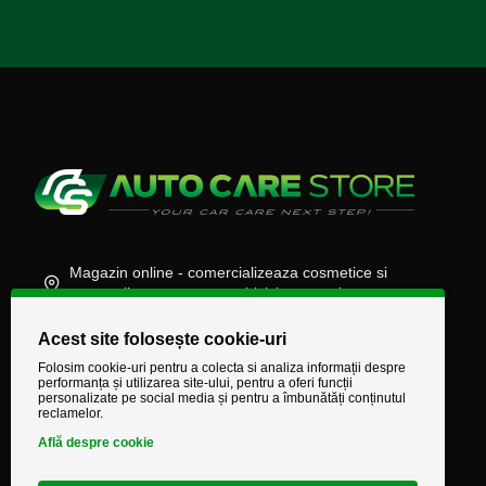
Magazin online - comercializeaza cosmetice si
accesorii auto, moto, atv, biciclete, camioane
(+40) 745 848 890
Acest site folosește cookie-uri
comenzi@autocarestore.ro
Folosim cookie-uri pentru a colecta si analiza informații despre
performanța și utilizarea site-ului, pentru a oferi funcții
personalizate pe social media și pentru a îmbunătăți conținutul
reclamelor.
Află despre cookie