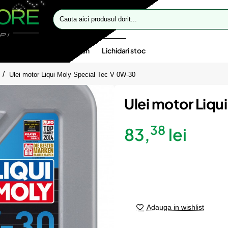
Cauta
aici
produsul
dorit...
te speciale
Oferte flash
Lichidari stoc
Ulei motor Liqui Moly Special Tec V 0W-30
Ulei motor Liqu
38
83,
lei
Adauga in wishlist