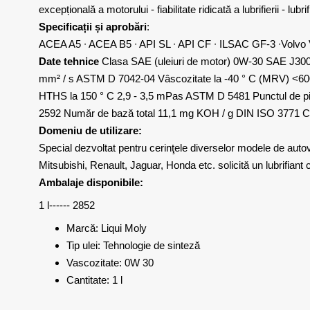
excepțională a motorului - fiabilitate ridicată a lubrifierii - lu
Specificații și aprobări
:
ACEA A5 ∙ ACEA B5 ∙ API SL ∙ API CF ∙ ILSAC GF-3 ∙Volv
Date tehnice
Clasa SAE (uleiuri de motor) 0W-30 SAE J300 
mm² / s ASTM D 7042-04 Vâscozitate la -40 ° C (MRV) <6
HTHS la 150 ° C 2,9 - 3,5 mPas ASTM D 5481 Punctul de pi
2592 Număr de bază total 11,1 mg KOH / g DIN ISO 3771 C
Domeniu de utilizare:
Special dezvoltat pentru cerinţele diverselor modele de auto
Mitsubishi, Renault, Jaguar, Honda etc. solicită un lubrifiant 
Ambalaje disponibile:
1 l------ 2852
Marcă: Liqui Moly
Tip ulei: Tehnologie de sinteză
Vascozitate: 0W 30
Cantitate: 1 l