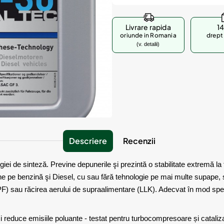
Livrare rapida
14
oriunde in Romania
drept 
(v. detalii)
Descriere
Recenzii
ei de sinteză. Previne depunerile şi prezintă o stabilitate extremă la f
e pe benzină şi Diesel, cu sau fără tehnologie pe mai multe supape,
PF) sau răcirea aerului de supraalimentare (LLK). Adecvat în mod speci
și reduce emisiile poluante - testat pentru turbocompresoare și cataliza