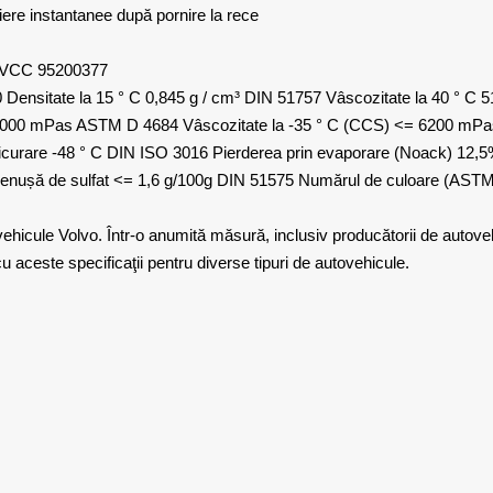
brifiere instantanee după pornire la rece
o VCC 95200377
Densitate la 15 ° C 0,845 g / cm³ DIN 51757 Vâscozitate la 40 ° C 
0000 mPas ASTM D 4684 Vâscozitate la -35 ° C (CCS) <= 6200 mPas
curare -48 ° C DIN ISO 3016 Pierderea prin evaporare (Noack) 12,5
enușă de sulfat <= 1,6 g/100g DIN 51575 Numărul de culoare (ASTM
vehicule Volvo. Într-o anumită măsură, inclusiv producătorii de autove
cu aceste specificaţii pentru diverse tipuri de autovehicule.