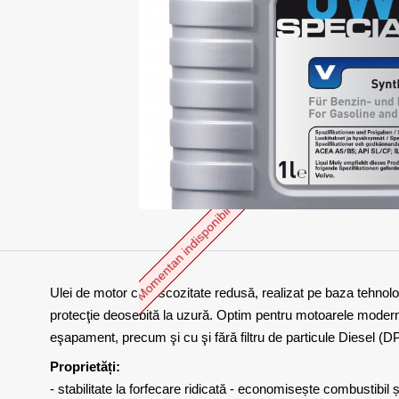
Momentan indisponibil
Ulei de motor cu viscozitate redusă, realizat pe baza tehnologi
protecţie deosebită la uzură. Optim pentru motoarele modern
eşapament, precum şi cu şi fără filtru de particule Diesel (D
Proprietăți:
- stabilitate la forfecare ridicată - economisește combustibil 