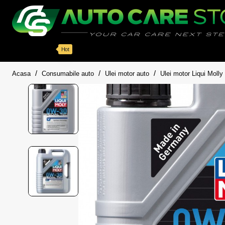
Categorii
Detailing auto
Accesorii
Pache
Hot
home
Acasa
Consumabile auto
Ulei motor auto
Ulei motor Liqui Molly