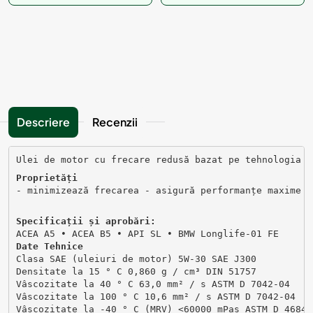
Descriere
Recenzii
Ulei de motor cu frecare redusă bazat pe tehnologia s
Proprietăți
- minimizează frecarea - asigură performanțe maxime a
Specificații și aprobări:
ACEA A5 ∙ ACEA B5 ∙ API SL ∙ BMW Longlife-01 FE
Date Tehnice
Clasa SAE (uleiuri de motor) 5W-30 SAE J300
Densitate la 15 ° C 0,860 g / cm³ DIN 51757
Vâscozitate la 40 ° C 63,0 mm² / s ASTM D 7042-04
Vâscozitate la 100 ° C 10,6 mm² / s ASTM D 7042-04
Vâscozitate la -40 ° C (MRV) <60000 mPas ASTM D 4684