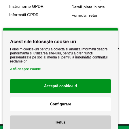
Instrumente GPDR
Detalii plata in rate
Informatii GPDR
Formular retur
Informatii utile
Acest site folosește cookie-uri
Despre noi
Politica de confidențialitate
Folosim cookie-uri pentru a colecta si analiza informații despre
performanța și utilizarea site-ului, pentru a oferi funcții
Stiri si noutati
Politica de retur
personalizate pe social media și pentru a îmbunătăți conținutul
reclamelor.
Politica de cookie
Termeni si conditii
Află despre cookie
Acceptă cookie-uri
Configurare
Refuz
Copyright AutoCareStore.ro © 2026 Toate drepturile rezervate.