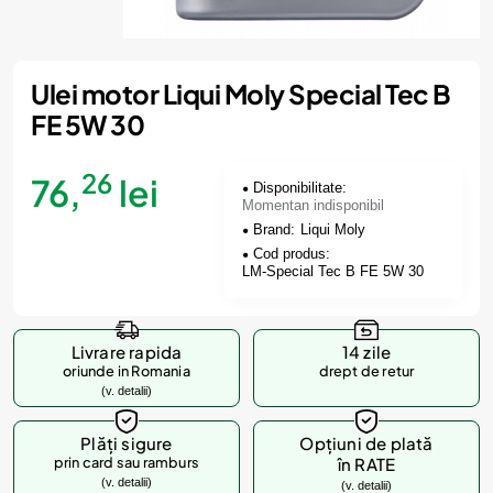
Momentan indisponibil
Ulei motor Liqui Moly Special Tec B
FE 5W 30
26
76,
lei
Disponibilitate:
Momentan indisponibil
Brand:
Liqui Moly
Cod produs:
LM-Special Tec B FE 5W 30
Livrare rapida
14 zile
oriunde in Romania
drept de retur
(v. detalii)
Plăți sigure
Opțiuni de plată
prin card sau ramburs
în RATE
(v. detalii)
(v. detalii)