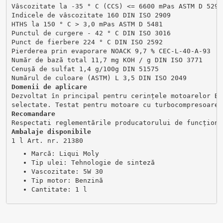
Vâscozitate la -35 ° C (CCS) <= 6600 mPas ASTM D 5293
Indicele de vâscozitate 160 DIN ISO 2909
HTHS la 150 ° C > 3,0 mPas ASTM D 5481
Punctul de curgere - 42 ° C DIN ISO 3016
Punct de fierbere 224 ° C DIN ISO 2592
Pierderea prin evaporare NOACK 9,7 % CEC-L-40-A-93
Număr de bază total 11,7 mg KOH / g DIN ISO 3771
Cenușă de sulfat 1,4 g/100g DIN 51575
Numărul de culoare (ASTM) L 3,5 DIN ISO 2049
Domenii de aplicare
Dezvoltat în principal pentru cerințele motoarelor BM
selectate. Testat pentru motoare cu turbocompresoare 
Recomandare
Respectati reglementările producatorului de funcționa
Ambalaje disponibile
1 l Art. nr. 21380
Marcă: Liqui Moly
Tip ulei: Tehnologie de sinteză
Vascozitate: 5W 30
Tip motor: Benzină
Cantitate: 1 l