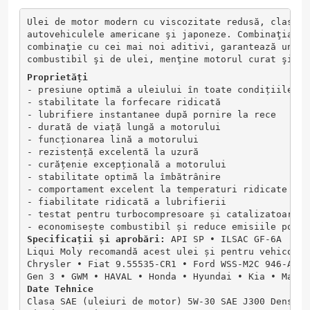
Ulei de motor modern cu viscozitate redusă, clasa p
autovehiculele americane şi japoneze. Combinaţia de
combinaţie cu cei mai noi aditivi, garantează un ul
combustibil şi de ulei, menţine motorul curat şi as
Proprietăți
- presiune optimă a uleiului în toate condițiile de
- stabilitate la forfecare ridicată
- lubrifiere instantanee după pornire la rece
- durată de viață lungă a motorului
- funcționarea lină a motorului
- rezistență excelentă la uzură
- curățenie excepțională a motorului
- stabilitate optimă la îmbătrânire
- comportament excelent la temperaturi ridicate și 
- fiabilitate ridicată a lubrifierii
- testat pentru turbocompresoare și catalizatoare
- economisește combustibil și reduce emisiile polua
Specificații și aprobări:
 API SP ∙ ILSAC GF-6A
Liqui Moly recomandă acest ulei și pentru vehicolel
Chrysler • Fiat 9.55535-CR1 • Ford WSS-M2C 946-A • 
Gen 3 • GWM • HAVAL • Honda • Hyundai • Kia • Mazda
Date Tehnice
Clasa SAE (uleiuri de motor) 5W-30 SAE J300 Densita