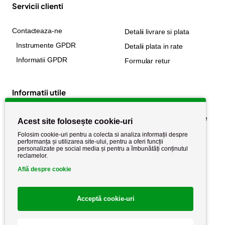
Servicii clienti
Contacteaza-ne
Detalii livrare si plata
Instrumente GPDR
Detalii plata in rate
Informatii GPDR
Formular retur
Informatii utile
Despre noi
Politica de confidențialitate
Acest site folosește cookie-uri
Stiri si noutati
Politica de retur
Folosim cookie-uri pentru a colecta si analiza informații despre
performanța și utilizarea site-ului, pentru a oferi funcții
Politica de cookie
Termeni si conditii
personalizate pe social media și pentru a îmbunătăți conținutul
reclamelor.
Află despre cookie
Acceptă cookie-uri