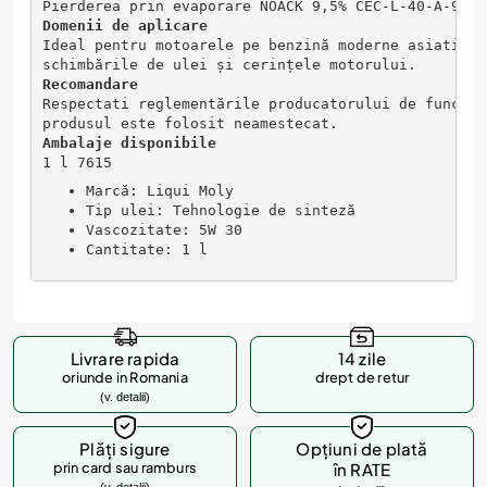
Pierderea prin evaporare NOACK 9,5% CEC-L-40-A-93 N
Domenii de aplicare
Ideal pentru motoarele pe benzină moderne asiatice 
schimbările de ulei și cerințele motorului.
Recomandare
Respectati reglementările producatorului de funcțio
produsul este folosit neamestecat.
Ambalaje disponibile
1 l 7615
Marcă: Liqui Moly
Tip ulei: Tehnologie de sinteză
Vascozitate: 5W 30
Cantitate: 1 l
Livrare rapida
14 zile
oriunde in Romania
drept de retur
(v. detalii)
Plăți sigure
Opțiuni de plată
prin card sau ramburs
în RATE