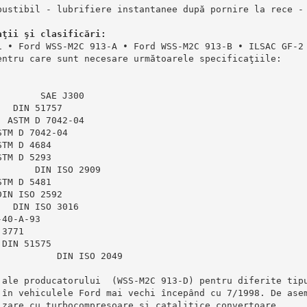
bustibil - lubrifiere instantanee după pornire la rece -
aţii şi clasificări:
1 ∙ Ford WSS-M2C 913-A ∙ Ford WSS-M2C 913-B ∙ ILSAC GF-2
entru care sunt necesare următoarele specificaţiile:
        SAE J300
   DIN 51757
  ASTM D 7042-04
STM D 7042-04
STM D 4684
STM D 5293
       DIN ISO 2909
STM D 5481
DIN ISO 2592
   DIN ISO 3016
-40-A-93
 3771
 DIN 51575
           DIN ISO 2049
 ale producatorului  (WSS-M2C 913-D) pentru diferite tip
 în vehiculele Ford mai vechi începând cu 7/1998. De ase
izare cu turbocompresoare și catalitice convertoare.