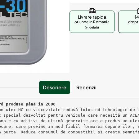
Livrare rapida
14
oriunde in Romania
drept 
(v. detalii)
Descriere
Recenzii
rd produse până în 2008
un ulei HC cu viscozitate redusă folosind tehnologie de 
t special dezvoltat pentru vehicule care necesită un ACE
onale cu aditivi de ultimă generație are a produs un ule
ecare, care previne în mod fiabil formarea depunerilor, 
a purta. Reduce consumul de combustibil și crește semnif