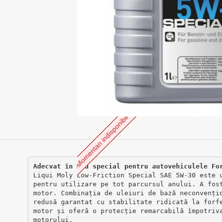
Momentan indisponibil
Adecvat în mod special pentru autovehiculele Fo
Liqui Moly Low-Friction Special SAE 5W-30 este 
pentru utilizare pe tot parcursul anului. A fos
motor. Combinația de uleiuri de bază neconvenți
redusă garantat cu stabilitate ridicată la forf
motor și oferă o protecție remarcabilă împotriv
motorului.