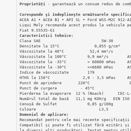
Proprietăți
 - garantează un consum redus de com
Corespunde şi îndeplineşte următoarele specific
ACEA A1 ∙ ACEA B1 ∙ API SL ∙ Ford WSS-M2C 912-A
Liqui Moly recomanda acest produs la vehicule p
Fiat 9.55535-G1
Caracteristici tehnice:
Clasa SAE                          5W-30       
Densitate la 15°C               0,855 g/cm³    
Vâscozitate la 40°C           52,4 mm²/s       
Vâscozitate la 100°C         9,9 mm²/s        A
Vâscozitate la -35°C         < 60000 mPas     A
Vâscozitate la -30°C         <=6600 mPas      A
Indice de vâscozitate        179               
HTHS la 150°C              2,9 - 3,5 mPas     A
Punct de aprindere       220°C                 
Punct de curgere          - 45°C               
Pierderea la evaporare  12 % (Noack)      CEC-L
Numărul total de bază   11,1 mg KOH/g   DIN ISO
Cenușă de Sulfat             0,85 g/100g       
Culoare                           L3,5         
Domeniul de aplicare:
Recomandat pentru cele mai recente specificaţii
Compatibil și poate fi utilizat fără ezitări și
la diverși alți producători. Testat pentru util