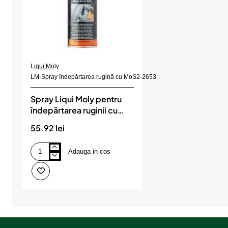
Liqui Moly
LM-Spray îndepărtarea rugină cu MoS2-2653
Spray Liqui Moly pentru
îndepărtarea ruginii cu
MOS2
55.92 lei
Adauga in cos
Spray
Liqui
Moly
pentru
îndepărtarea
ruginii
cu
MOS2