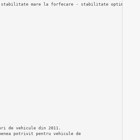
 stabilitate mare la forfecare - stabilitate optimă la î
uri de vehicule din 2011.
menea potrivit pentru vehicule de