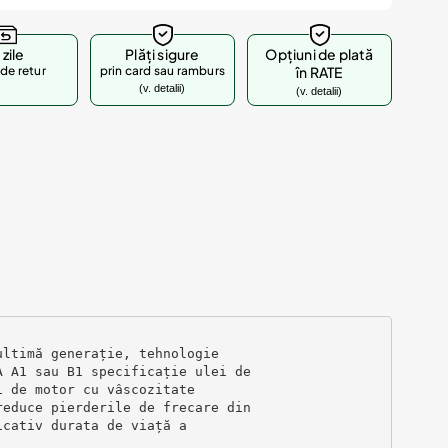
 zile
Plăți sigure
Opțiuni de plată
de retur
prin card sau ramburs
în RATE
(v. detalii)
(v. detalii)
ultimă generație, tehnologie
A A1 sau B1 specificație ulei de
i de motor cu vâscozitate
reduce pierderile de frecare din
icativ durata de viață a