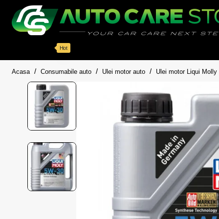
Categorii
Detailing auto
Accesorii
Pache
Hot
home
Acasa
Consumabile auto
Ulei motor auto
Ulei motor Liqui Molly