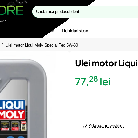
Cauta
aici
produsul
dorit...
te speciale
Oferte flash
Lichidari stoc
Ulei motor Liqui Moly Special Tec 5W-30
Ulei motor Liqu
28
77,
lei
Adauga in wishlist